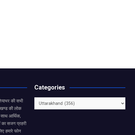
Categories
Categories
नियाभर की सभी
राखण्ड की लोक
थ-साथ आर्थिक,
ं का सजग प्रहरी
लिए हमारे फोन