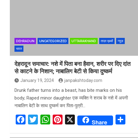
b
er
s
es
e
o
A
t
o
p
k
p
DEHRADUN
UNCATEGORIZED
UTTARAKHAND
ताज़ा ख़बरें
न्यूज़
भारत
देहरादून समाचार: नशे में पिता बना हैवान, शरीर पर दिए दांत
से काटने के निशान; नाबालिग बेटी से किया दुष्कर्म
January 19, 2024
janpakshtoday.com
Drunk father turns into a beast, has bite marks on his
body; Raped minor daughter एक व्यक्ति ने शराब के नशे में अपनी
नाबालिग बेटी के साथ दुष्कर्म कर पिता-पुत्री…
F
T
W
Pi
X
S
Share
a
wi
h
nt
h