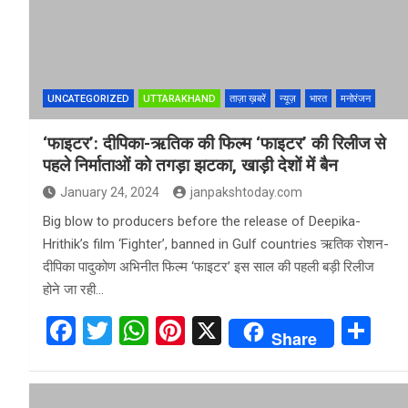
UNCATEGORIZED
UTTARAKHAND
ताज़ा ख़बरें
न्यूज़
भारत
मनोरंजन
‘फाइटर’: दीपिका-ऋतिक की फिल्म ‘फाइटर’ की रिलीज से
पहले निर्माताओं को तगड़ा झटका, खाड़ी देशों में बैन
January 24, 2024
janpakshtoday.com
Big blow to producers before the release of Deepika-
Hrithik’s film ‘Fighter’, banned in Gulf countries ऋतिक रोशन-
दीपिका पादुकोण अभिनीत फिल्म ‘फाइटर’ इस साल की पहली बड़ी रिलीज
होने जा रही…
F
T
W
Pi
X
S
Share
a
wi
h
nt
h
ce
tt
at
er
ar