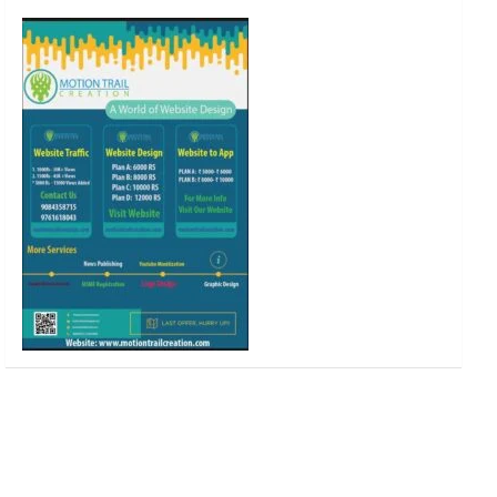
o
r
r
e
k
a
m