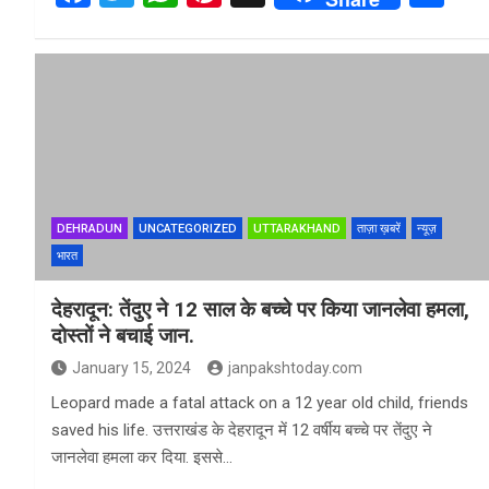
a
wi
h
nt
h
ce
tt
at
er
ar
b
er
s
es
e
o
A
t
o
p
k
p
DEHRADUN
UNCATEGORIZED
UTTARAKHAND
ताज़ा ख़बरें
न्यूज़
भारत
देहरादून: तेंदुए ने 12 साल के बच्चे पर किया जानलेवा हमला,
दोस्तों ने बचाई जान.
January 15, 2024
janpakshtoday.com
Leopard made a fatal attack on a 12 year old child, friends
saved his life. उत्तराखंड के देहरादून में 12 वर्षीय बच्चे पर तेंदुए ने
जानलेवा हमला कर दिया. इससे…