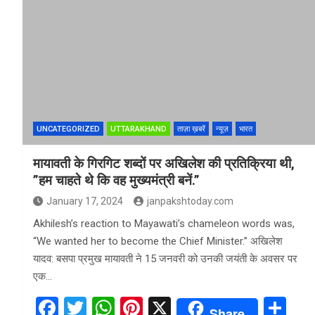
ce
tt
at
er
ar
b
er
s
es
e
o
A
t
o
p
k
p
UNCATEGORIZED
UTTARAKHAND
ताज़ा ख़बरें
न्यूज़
भारत
मायावती के गिरगिट शब्दों पर अखिलेश की प्रतिक्रिया थी,
”हम चाहते थे कि वह मुख्यमंत्री बनें.”
January 17, 2024
janpakshtoday.com
Akhilesh’s reaction to Mayawati’s chameleon words was,
“We wanted her to become the Chief Minister.” अखिलेश
यादव: बसपा प्रमुख मायावती ने 15 जनवरी को उनकी जयंती के अवसर पर
एक…
F
T
W
Pi
X
S
Share