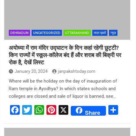
DEHRADUN
UNCATEGORIZED
UTTARAKHAND
ताज़ा ख़बरें
न्यूज़
अयोध्या में राम मंदिर उद्घाटन के दिन कहां रहेगी छुट्टी?
किन राज्यों में स्कूल-कॉलेज बंद हैं और शराब की बिक्री पर
रोक है, देखें लिस्ट
January 20, 2024
janpakshtoday.com
Where will be the holiday on the day of inauguration of
Ram temple in Ayodhya? In which states schools and
colleges are closed and sale of liquor is banned, see…
F
T
W
Pi
X
S
Share
a
wi
h
nt
h
ce
tt
at
er
ar