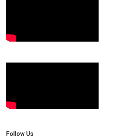
h
Follow Us