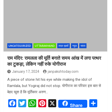
ce
tt
at
er
ar
b
er
s
es
e
o
A
t
o
p
k
p
UNCATEGORIZED
UTTARAKHAND
ताज़ा ख़बरें
न्यूज़
भारत
राम मंदिर: रामलला की मूर्ति बनाते समय आंख में लगा पत्थर
का टुकड़ा, लेकिन नहीं रुके योगीराज
January 17, 2024
janpakshtoday.com
A piece of stone hit his eye while making the idol of
Ramlala, but Yogiraj did not stop. योगीराज का परिवार इस बात से
बेहद खुश है कि मूर्तिकार अरुण…
F
T
W
Pi
X
S
Share
a
wi
h
nt
h