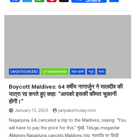
a
wi
h
nt
h
ce
tt
at
er
ar
b
er
s
es
e
o
A
t
o
p
k
p
UNCATEGORIZED
UTTARAKHAND
ताज़ा ख़बरें
न्यूज़
भारत
Boycott Maldives: 64 वर्षीय नागार्जुन ने मालदीव की
यात्रा रद्द करते हुए कहा: “आपको इसकी कीमत चुकानी
होगी।”
January 15, 2024
janpakshtoday.com
Nagarjuna, 64, canceled a trip to the Maldives, saying: “You
will have to pay the price for this.” मुंबई. Telugu megastar
Akkineni Nagarjuna cancels Maldives trip: मालदीव पर छिड़ी