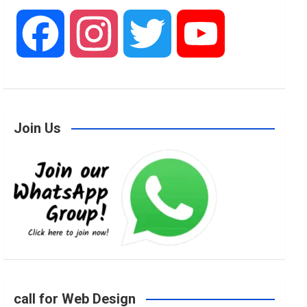
F
I
T
Y
a
n
w
o
Join Us
c
s
i
u
e
t
t
T
b
a
t
u
o
g
e
b
call for Web Design