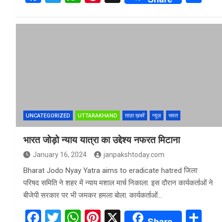
a
wi
h
nt
h
ce
tt
at
er
ar
b
er
s
es
e
o
A
t
o
p
k
p
UNCATEGORIZED
UTTARAKHAND
ताज़ा ख़बरें
न्यूज़
भारत
भारत जोड़ो न्याय यात्रा का उद्देश्य नफरत मिटाना
January 16, 2024
janpakshtoday.com
Bharat Jodo Nyay Yatra aims to eradicate hatred जिला
परिषद समिति ने शहर में न्याय मशाल मार्च निकाला. इस दौरान कार्यकर्ताओं ने
बीजेपी सरकार पर भी जमकर हमला बोला. कार्यकर्ताओं…
F
T
W
Pi
X
S
Share