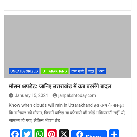
ce
tt
at
er
ar
b
er
s
es
e
o
A
t
o
p
k
p
UNCATEGORIZED
UTTARAKHAND
ताज़ा ख़बरें
न्यूज़
भारत
मौसम अपडेट: जानिए उत्तराखंड में कब बरसेंगे बादल
January 15, 2024
janpakshtoday.com
Know when clouds will rain in Uttarakhand इस तथ्य के बावजूद
कि शनिवार को मौसम, जिसमें बारिश या बर्फबारी की कोई भविष्यवाणी नहीं थी,
सामान्य हो गया, लेकिन भीषण ठंड…
F
T
W
Pi
X
S
Share