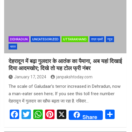
b
er
s
es
e
o
A
t
o
p
k
p
DEHRADUN
UNCATEGORIZED
UTTARAKHAND
ताज़ा ख़बरें
न्यूज़
भारत
देहरादून में बढ़ा गुलदार के आतंक का पैमाना, अब यहां दिखाई
दिया आदमखोर; दिखे तो यह टोल फ्री नंबर
January 17, 2024
janpakshtoday.com
The scale of Galudaar’s terror increased in Dehradun, now
a man-eater seen here; If you see this toll free number
देहरादून में गुलदार का खौफ बढ़ता जा रहा है. रविवार…
F
T
W
Pi
X
S
Share
a
wi
h
nt
h