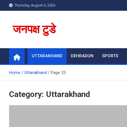
Skip
Thursday, August 6, 2026
to
content
जनपक्ष टुडे
UTTARAKHAND
DEHRADUN
SPORTS
Home
Uttarakhand
Page 33
Category:
Uttarakhand