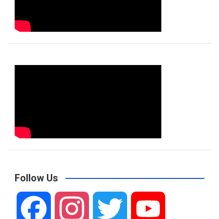
Follow Us
F
I
T
Y