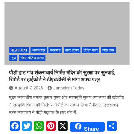
ce
tt
at
er
ar
b
er
s
es
e
o
A
t
o
p
k
p
NEWSBEAT
आपका शहर
उत्तराखंड
खबर हटकर
ट्रेंडिंग खबरें
ताज़ा ख़बर
न्यूज़
सोशल मीडिया वायरल
पौड़ी हाट गांव शंकराचार्य निर्मित मंदिर की सुरक्षा पर सुनवाई,
रिपोर्ट पर हाईकोर्ट ने टीएचडीसी से मांगा शपथ पत्र
August 7, 2026
Janpaksh Today
मुख्य न्यायाधीश मनोज कुमार गुप्ता और न्यायमूर्ति सुभाष उपाध्याय की खंडपीठ
ने संस्कृति विभाग की निरीक्षण रिपोर्ट का संज्ञान लिया नैनीताल: उत्तराखंड
उच्च न्यायालय ने पौड़ी गढ़वाल के हाट गांव में…
F
T
W
Pi
X
S
Share