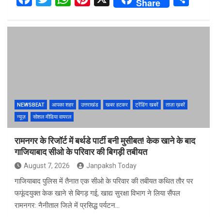
Share
a
wi
h
nt
h
ce
tt
at
er
ar
b
er
s
es
e
o
A
t
o
p
k
p
NEWSBEAT
आपका शहर
उत्तराखंड
खबर हटकर
ट्रेंडिंग खबरें
ताज़ा ख़बरें
न्यूज़
सोशल मीडिया वायरल
रामनगर के रिजॉर्ट में बर्थडे पार्टी बनी मुसीबत! केक खाने के बाद
गाजियाबाद सीओ के परिवार की बिगड़ी तबीयत
August 7, 2026
Janpaksh Today
गाजियाबाद पुलिस में तैनात एक सीओ के परिवार की तबीयत कथित तौर पर
फफूंदयुक्त केक खाने से बिगड़ गई, खाद्य सुरक्षा विभाग ने लिया सैंपल
रामनगर: नैनीताल जिले में प्रसिद्ध पर्यटन…