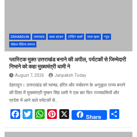
o
A
t
o
p
k
p
DEHARDUN
उत्तराखंड
खबर हटकर
ट्रेंडिंग खबरें
ताज़ा ख़बर
न्यूज़
सोशल मीडिया वायरल
प्लास्टिक मुक्त उत्तराखंड बनाने की अपील, पर्यटकों से जिम्मेदारी
निभाने को कहा मुख्यमंत्री धामी ने
August 7, 2026
Janpaksh Today
देहरादून। उत्तराखंड को स्वच्छ, हरित और पर्यावरण के अनुकूल राज्य बनाने
की दिशा में मुख्यमंत्री पुष्कर सिंह धामी ने एक बार फिर राज्यवासियों और
प्रदेश में आने वाले पर्यटकों से…
F
T
W
Pi
X
S
Share
a
wi
h
nt
h
ce
tt
at
er
ar