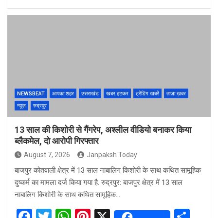
a
wi
h
nt
h
ce
tt
at
er
ar
b
er
s
es
e
o
A
t
o
p
k
p
NEWSBEAT
आपका शहर
उत्तराखंड
खबर हटकर
ट्रेंडिंग खबरें
ताज़ा ख़बर
न्यूज़
रुद्रपुर
13 साल की किशोरी से गैंगरेप, अश्लील वीडियो बनाकर किया
ब्लैकमेल, दो आरोपी गिरफ्तार
August 7, 2026
Janpaksh Today
बाजपुर कोतवाली क्षेत्र में 13 साल नाबालिग किशोरी के साथ कथित सामूहिक
दुष्कर्म का मामला दर्ज किया गया है. रुद्रपुर: बाजपुर क्षेत्र में 13 साल
नाबालिग किशोरी के साथ कथित सामूहिक…
F
T
W
Pi
X
S