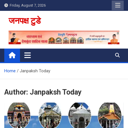
Skip
Friday, August 7, 2026
to
content
जनपक्ष टुडे
Home
Janpaksh Today
Author:
Janpaksh Today