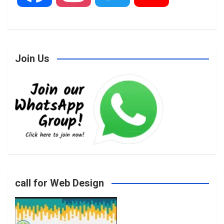
a
n
w
o
Join Us
c
s
i
u
e
t
t
T
b
a
t
u
o
g
e
b
call for Web Design
o
r
r
e