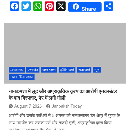
F
T
W
Pi
X
S
Share
a
wi
h
nt
h
ce
tt
at
er
ar
b
er
s
es
e
o
A
t
o
p
k
p
आपका शहर
उत्तराखंड
खबर हटकर
ट्रेंडिंग खबरें
ताज़ा ख़बरें
न्यूज़
सोशल मीडिया वायरल
नानकमत्ता में लूट और अप्राकृतिक कृत्य का आरोपी एनकाउंटर
के बाद गिरफ्तार, पैर में लगी गोली
August 7, 2026
Janpaksh Today
आरोपी और उसके साथियों ने 5 अगस्त को नानकसागर डैम क्षेत्र में युवक के
साथ मारपीट कर उसका पर्स और नकदी लूटी, अप्राकृतिक कृत्य किया