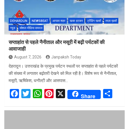
DEHARDUN
NEWSBEAT
आपका शहर
खबर हटकर
ट्रेंडिंग खबरें
ताज़ा ख़बरें
न्यूज़
सोशल मीडिया वायरल
सप्ताहांत से पहले नैनीताल और मसूरी में बढ़ी पर्यटकों की
आवाजाही
August 7, 2026
Janpaksh Today
देहरादून। उत्तराखंड के प्रमुख पर्यटन स्थलों पर सप्ताहांत से पहले पर्यटकों
की संख्या में लगातार बढ़ोतरी देखने को मिल रही है। विशेष रूप से नैनीताल,
मसूरी, ऋषिकेश, धनौल्टी और आसपास…
F
T
W
Pi
X
S
Share
a
wi
h
nt
h
ce
tt
at
er
ar
b
er
s
es
e