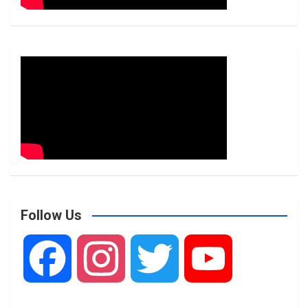
Follow Us
F
I
T
Y
a
n
w
o