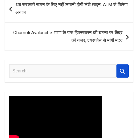
अब सरकारी राशन के लिए नहीं लगानी होगी लंबी लाइन, ATM से मिलेगा
o
A
t
navigation
अनाज
o
p
k
p
Chamoli Avalanche: माणा के पास हिमस्खलन की घटना पर केंद्र
की नजर, एयरफोर्स से मांगी मदद
S
e
a
r
c
h