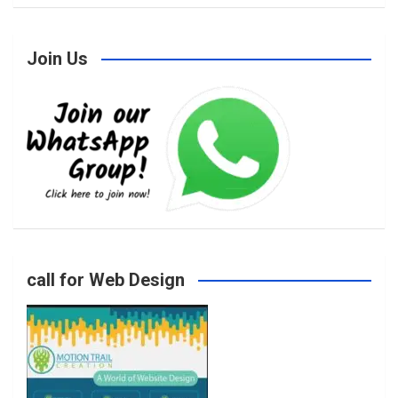
Join Us
c
s
i
u
e
t
t
T
b
a
t
u
o
g
e
b
call for Web Design
o
r
r
e
k
a