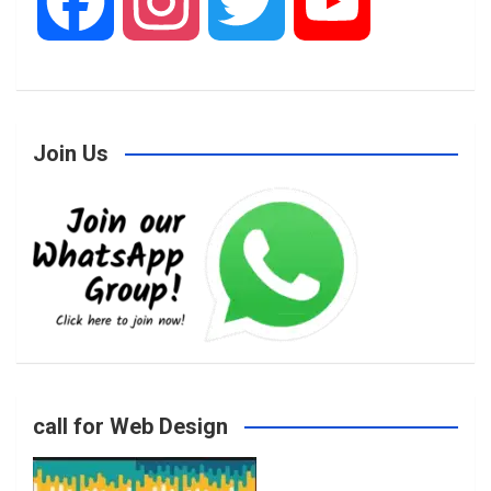
F
I
T
Y
a
n
w
o
Join Us
c
s
i
u
e
t
t
T
b
a
t
u
o
g
e
b
call for Web Design
o
r
r
e