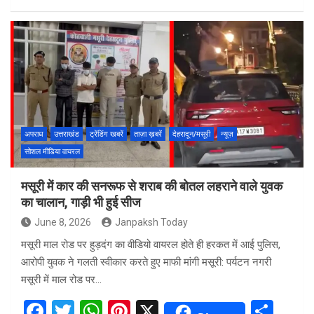
a
wi
h
nt
h
ce
tt
at
er
ar
b
er
s
es
e
o
A
t
o
p
k
p
अपराध
उत्तराखंड
ट्रेंडिंग खबरें
ताज़ा ख़बरें
देहरादून/मसूरी
न्यूज़
सोशल मीडिया वायरल
मसूरी में कार की सनरूफ से शराब की बोतल लहराने वाले युवक
का चालान, गाड़ी भी हुई सीज
June 8, 2026
Janpaksh Today
मसूरी माल रोड पर हुड़दंग का वीडियो वायरल होते ही हरकत में आई पुलिस,
आरोपी युवक ने गलती स्वीकार करते हुए माफी मांगी मसूरी: पर्यटन नगरी
मसूरी में माल रोड पर…
F
T
W
Pi
X
S