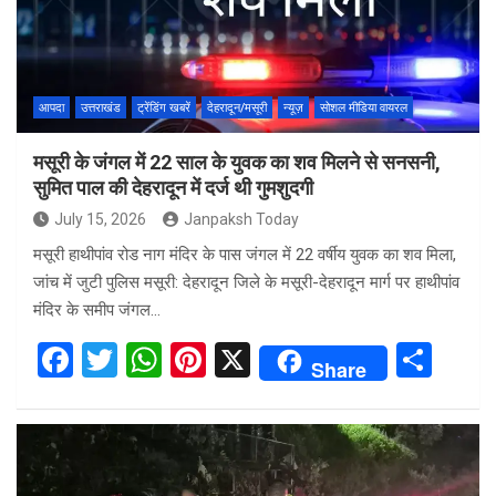
आपदा
उत्तराखंड
ट्रेंडिंग खबरें
देहरादून/मसूरी
न्यूज़
सोशल मीडिया वायरल
मसूरी के जंगल में 22 साल के युवक का शव मिलने से सनसनी,
सुमित पाल की देहरादून में दर्ज थी गुमशुदगी
July 15, 2026
Janpaksh Today
मसूरी हाथीपांव रोड नाग मंदिर के पास जंगल में 22 वर्षीय युवक का शव मिला,
जांच में जुटी पुलिस मसूरी: देहरादून जिले के मसूरी-देहरादून मार्ग पर हाथीपांव
मंदिर के समीप जंगल…
F
T
W
Pi
X
S
Share
a
wi
h
nt
h
ce
tt
at
er
ar
b
er
s
es
e