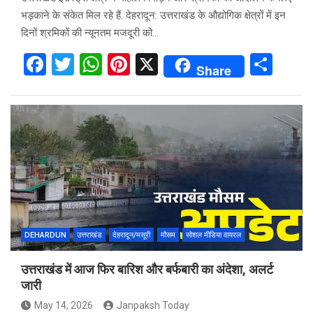
भड़काने के संकेत मिल रहे हैं. देहरादून: उत्तराखंड के औद्योगिक क्षेत्रों में इन
दिनों श्रमिकों की न्यूनतम मजदूरी को…
F
T
W
Pi
X
S
Share
a
wi
h
nt
h
ce
tt
at
er
ar
b
er
s
es
e
o
A
t
o
p
k
p
DEHARDUN
उत्तराखंड
देहरादून/मसूरी
मौसम
सोशल मीडिया वायरल
उत्तराखंड में आज फिर बारिश और बर्फबारी का अंदेशा, अलर्ट
जारी
May 14, 2026
Janpaksh Today