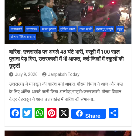
o
A
t
o
p
k
p
उत्तरकाशी
उत्तराखंड
खबर हटकर
ट्रेंडिंग खबरें
ताज़ा ख़बरें
देहरादून/मसूरी
न्यूज़
सोशल मीडिया वायरल
बारिश: उत्तराखंड पर अगले 48 घंटे भारी, मसूरी में 100 साल
पुराना पेड़ गिरा, उत्तरकाशी में भी आफत, कई जिलों में स्कूलों की
छुट्टी
July 9, 2026
Janpaksh Today
उत्तराखंड में मानसून की बारिश बनी आफत, मौसम विभाग ने आज और कल
के लिए ऑरेंज अलर्ट जारी किया अल्मोड़ा/मसूरी/उत्तरकाशी: मौसम विज्ञान
केंद्र देहरादून ने आज उत्तराखंड में बारिश की संभावना…
F
T
W
Pi
X
S
Share
a
wi
h
nt
h
ce
tt
at
er
ar