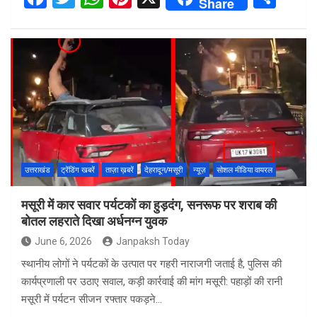
Share
a
wi
h
nt
h
ce
tt
at
er
ar
b
er
s
es
e
o
A
t
o
p
k
p
उत्तराखंड
ट्रेंडिंग खबरें
ताज़ा ख़बरें
देहरादून/मसूरी
न्यूज़
सोशल मीडिया वायरल
मसूरी में कार सवार पर्यटकों का हुड़दंग, सनरूफ पर शराब की
बोतल लहराते दिखा अर्धनग्न युवक
June 6, 2026
Janpaksh Today
स्थानीय लोगों ने पर्यटकों के उत्पात पर गहरी नाराजगी जताई है, पुलिस की
कार्यप्रणाली पर उठाए सवाल, कड़ी कार्रवाई की मांग मसूरी: पहाड़ों की रानी
मसूरी में पर्यटन सीजन रफ्तार पकड़ने…