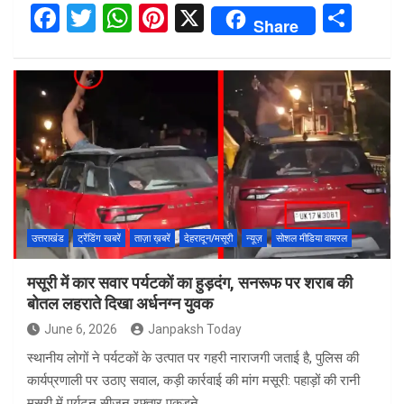
F
T
W
Pi
X
S
Share
a
wi
h
nt
h
ce
tt
at
er
ar
b
er
s
es
e
o
A
t
o
p
k
p
उत्तराखंड
ट्रेंडिंग खबरें
ताज़ा ख़बरें
देहरादून/मसूरी
न्यूज़
सोशल मीडिया वायरल
मसूरी में कार सवार पर्यटकों का हुड़दंग, सनरूफ पर शराब की
बोतल लहराते दिखा अर्धनग्न युवक
June 6, 2026
Janpaksh Today
स्थानीय लोगों ने पर्यटकों के उत्पात पर गहरी नाराजगी जताई है, पुलिस की
कार्यप्रणाली पर उठाए सवाल, कड़ी कार्रवाई की मांग मसूरी: पहाड़ों की रानी
मसूरी में पर्यटन सीजन रफ्तार पकड़ने…