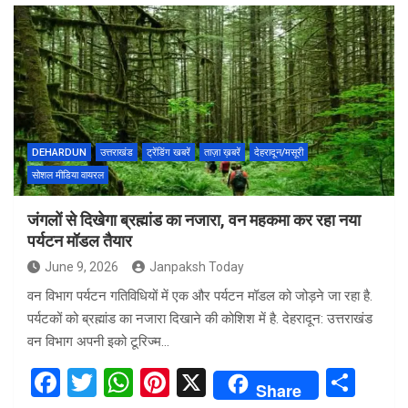
ce
tt
at
er
ar
b
er
s
es
e
o
A
t
o
p
k
p
DEHARDUN
उत्तराखंड
ट्रेंडिंग खबरें
ताज़ा ख़बरें
देहरादून/मसूरी
सोशल मीडिया वायरल
जंगलों से दिखेगा ब्रह्मांड का नजारा, वन महकमा कर रहा नया
पर्यटन मॉडल तैयार
June 9, 2026
Janpaksh Today
वन विभाग पर्यटन गतिविधियों में एक और पर्यटन मॉडल को जोड़ने जा रहा है.
पर्यटकों को ब्रह्मांड का नजारा दिखाने की कोशिश में है. देहरादून: उत्तराखंड
वन विभाग अपनी इको टूरिज्म…
F
T
W
Pi
X
S
Share