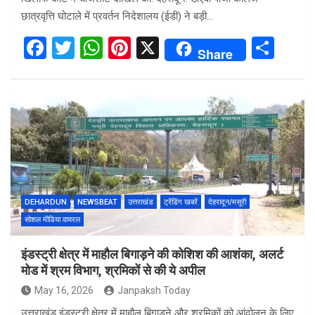
छात्रवृत्ति घोटाले में प्रवर्तन निदेशालय (ईडी) ने बड़ी…
F
T
W
Pi
X
S
Share
a
wi
h
nt
h
ce
tt
at
er
ar
b
er
s
es
e
o
A
t
o
p
k
p
DEHARDUN
NEWSBEAT
उत्तराखंड
ट्रेंडिंग खबरें
देहरादून/मसूरी
सोशल मीडिया वायरल
इंडस्ट्री क्षेत्र में माहौल बिगाड़ने की कोशिश की आशंका, अलर्ट
मोड में श्रम विभाग, श्रमिकों से की ये अपील
May 16, 2026
Janpaksh Today
उत्तराखंड इंडस्ट्री क्षेत्र में माहौल बिगाड़ने और श्रमिकों को आंदोलन के लिए