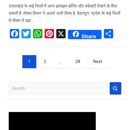
उत्तराखंड के कई जिलों में आज झमाझम बारिश और बर्फबारी देखने के मिल
सकती है. मौसम विभाग ने अलर्ट जारी किया है. देहरादून: प्रदेश के कई जिलों
में मौसम में बड़ा…
F
T
W
Pi
X
S
Share
a
wi
h
nt
h
ce
tt
at
er
ar
Posts
b
er
s
es
e
1
2
…
28
Next
pagination
o
A
t
o
p
S
k
p
e
a
r
c
h