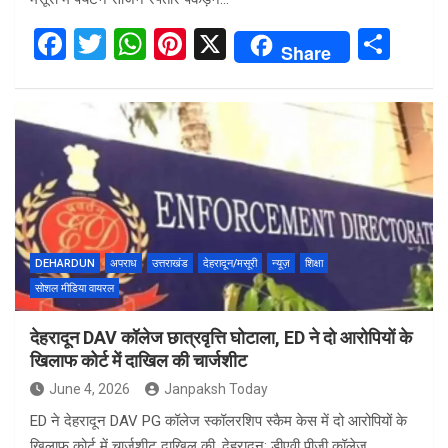
F
T
W
Pi
X
S
Share
a
wi
h
nt
h
ce
tt
at
er
ar
b
er
s
es
e
o
A
t
o
p
k
p
DEHARDUN
अपराध
उत्तराखंड
देहरादून/मसूरी
न्यूज़
शिक्षा
सोशल मीडिया वायरल
देहरादून DAV कॉलेज छात्रवृत्ति घोटाला, ED ने दो आरोपियों के
खिलाफ कोर्ट में दाखिल की चार्जशीट
June 4, 2026
Janpaksh Today
ED ने देहरादून DAV PG कॉलेज स्कॉलरशिप स्कैम केस में दो आरोपियों के
खिलाफ कोर्ट में चार्जशीट दाखिल की. देहरादून: डीएवी पीजी कॉलेज