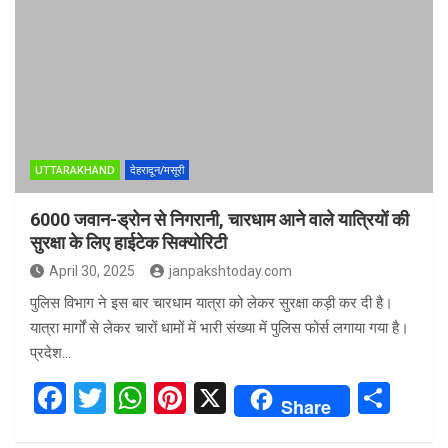
b
er
s
es
e
o
A
t
o
p
k
p
UTTARAKHAND
देहरादून/मसूरी
6000 जवान-ड्रोन से निगरानी, चारधाम आने वाले यात्रियों की
सुरक्षा के लिए हाईटेक सिक्योरिटी
April 30, 2025
janpakshtoday.com
पुलिस विभाग ने इस बार चारधाम यात्रा को लेकर सुरक्षा कड़ी कर दी है।
यात्रा मार्गों से लेकर चारों धामों में भारी संख्या में पुलिस फोर्स लगाया गया है।
प्रदेश…
F
T
W
Pi
X
S
Share
a
wi
h
nt
h