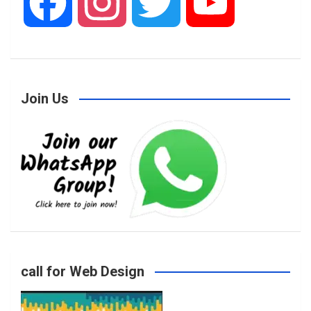
F
I
T
Y
a
n
w
o
Join Us
c
s
i
u
e
t
t
T
b
a
t
u
o
g
e
b
call for Web Design
o
r
r
e