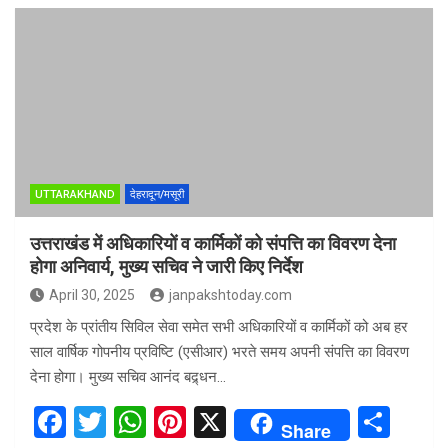
ce
tt
at
er
ar
b
er
s
es
e
o
A
t
o
p
k
p
UTTARAKHAND
देहरादून/मसूरी
उत्तराखंड में अधिकारियों व कार्मिकों को संपत्ति का विवरण देना
होगा अनिवार्य, मुख्य सचिव ने जारी किए निर्देश
April 30, 2025
janpakshtoday.com
प्रदेश के प्रांतीय सिविल सेवा समेत सभी अधिकारियों व कार्मिकों को अब हर
साल वार्षिक गोपनीय प्रविष्टि (एसीआर) भरते समय अपनी संपत्ति का विवरण
देना होगा। मुख्य सचिव आनंद बद्र्धन…
F
T
W
Pi
X
S
Share