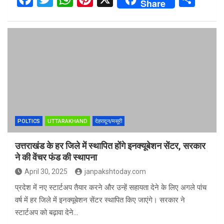
Share
a
wi
h
nt
h
ce
tt
at
er
ar
b
er
s
es
e
o
A
t
o
p
k
p
POLTICS
UTTARAKHAND
देहरादून/मसूरी
उत्तराखंड के हर जिले में स्थापित होंगे इनक्यूबेशन सेंटर, सरकार
ने की वेंचर फंड की स्थापना
April 30, 2025
janpakshtoday.com
प्रदेश में नए स्टार्टअप तैयार करने और उन्हें सहायता देने के लिए अगले पांच
वर्ष में हर जिले में इनक्यूबेशन सेंटर स्थापित किए जाएंगे। सरकार ने
स्टार्टअप को बढ़ावा देने…