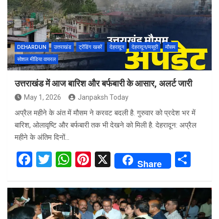
o
A
t
o
p
k
p
DEHARDUN
उत्तराखंड
ट्रेंडिंग खबरें
देहरादून
देहरादून/मसूरी
मौसम
सोशल मीडिया वायरल
उत्तराखंड में आज बारिश और बर्फबारी के आसार, अलर्ट जारी
May 1, 2026
Janpaksh Today
अप्रैल महीने के अंत में मौसम ने करवट बदली है. गुरुवार को प्रदेश भर में
बारिश, ओलावृष्टि और बर्फबारी तक भी देखने को मिली है. देहरादून: अप्रैल
महीने के अंतिम दिनों…
F
T
W
Pi
X
S
Share
a
wi
h
nt
h
ce
tt
at
er
ar
b
er
s
es
e