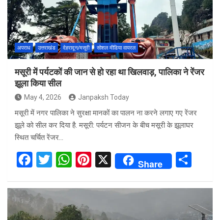
अपराध
उत्तराखंड
देहरादून/मसूरी
सोशल मीडिया वायरल
मसूरी में पर्यटकों की जान से हो रहा था खिलवाड़, पालिका ने रेंजर
झूला किया सील
May 4, 2026
Janpaksh Today
मसूरी में नगर पालिका ने सुरक्षा मानकों का पालन ना करने लगाए गए रेंजर
झूले को सील कर दिया है. मसूरी: पर्यटन सीजन के बीच मसूरी के झूलाघर
स्थित चर्चित रेंजर…
F
T
W
Pi
X
S
Share
a
wi
h
nt
h
ce
tt
at
er
ar
b
er
s
es
e