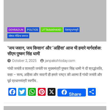
o
A
t
o
p
k
p
DEHRADUN
POLTICS
UTTARAKHAND
देहरादून/मसूरी
सोशल मीडिया वायरल
‘जय जवान, जय किसान’ और ‘अहिंसा’ आज भी हमारे मार्गदर्शक:
सीएम पुष्कर सिंह धामी
October 2, 2025
janpakshtoday.com
गांधी जयंती व शास्त्री जयंती पर मुख्यमंत्री पुष्कर सिंह धामी ने दी श्रद्धांजलि,
कहा – सत्य, अहिंसा और सादगी ही हमारे राष्ट्र की आत्मा हैं गांधी जयंती और
पूर्व प्रधानमंत्री स्वर्गीय…
F
T
W
Pi
X
S
Share
a
wi
h
nt
h
ce
tt
at
er
ar