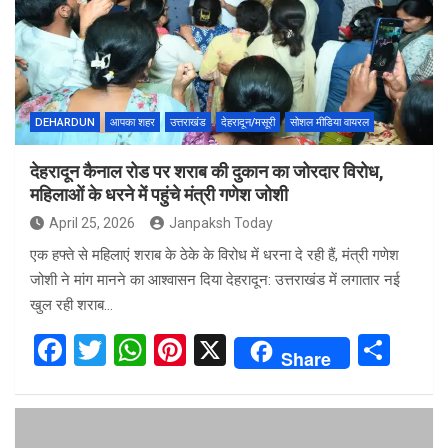
o
A
t
o
p
k
p
DEHARDUN
आपका शहर
उत्तराखंड
देहरादून/मसूरी
सोशल मीडिया वायरल
देहरादून कैनाल रोड पर शराब की दुकान का जोरदार विरोध,
महिलाओं के धरने में पहुंचे मंत्री गणेश जोशी
April 25, 2026
Janpaksh Today
एक हफ्ते से महिलाएं शराब के ठेके के विरोध में धरना दे रही हैं, मंत्री गणेश
जोशी ने मांग मानने का आश्वासन दिया देहरादून: उत्तराखंड में लगातार नई
खुल रही शराब…
F
T
W
Pi
X
S
Share
a
wi
h
nt
h
ce
tt
at
er
ar
b
er
s
es
e