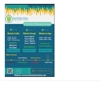
o
r
r
e
k
a
m