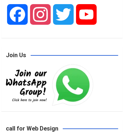
F
I
T
Y
a
n
w
o
Join Us
c
s
i
u
e
t
t
T
b
a
t
u
o
g
e
b
call for Web Design