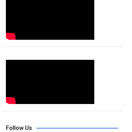
h
Follow Us