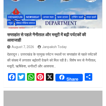
DEHARDUN
NEWSBEAT
आपका शहर
खबर हटकर
ट्रेंडिंग खबरें
ताज़ा ख़बरें
न्यूज़
सोशल मीडिया वायरल
सप्ताहांत से पहले नैनीताल और मसूरी में बढ़ी पर्यटकों की
आवाजाही
August 7, 2026
Janpaksh Today
देहरादून। उत्तराखंड के प्रमुख पर्यटन स्थलों पर सप्ताहांत से पहले पर्यटकों
की संख्या में लगातार बढ़ोतरी देखने को मिल रही है। विशेष रूप से नैनीताल,
मसूरी, ऋषिकेश, धनौल्टी और आसपास…
F
T
W
Pi
X
S
Share
a
wi
h
nt
h
ce
tt
at
er
ar
b
er
s
es
e