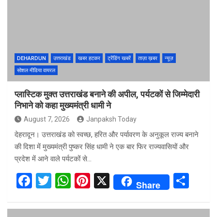
o
A
t
o
p
k
p
DEHARDUN
उत्तराखंड
खबर हटकर
ट्रेंडिंग खबरें
ताज़ा ख़बर
न्यूज़
सोशल मीडिया वायरल
प्लास्टिक मुक्त उत्तराखंड बनाने की अपील, पर्यटकों से जिम्मेदारी
निभाने को कहा मुख्यमंत्री धामी ने
August 7, 2026
Janpaksh Today
देहरादून। उत्तराखंड को स्वच्छ, हरित और पर्यावरण के अनुकूल राज्य बनाने
की दिशा में मुख्यमंत्री पुष्कर सिंह धामी ने एक बार फिर राज्यवासियों और
प्रदेश में आने वाले पर्यटकों से…
F
T
W
Pi
X
S
Share
a
wi
h
nt
h
ce
tt
at
er
ar