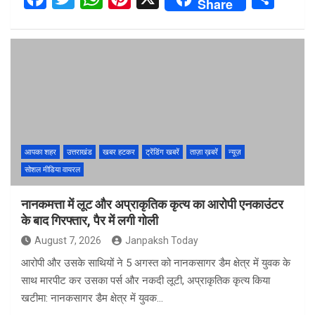
Share
a
wi
h
nt
h
ce
tt
at
er
ar
b
er
s
es
e
o
A
t
o
p
k
p
आपका शहर
उत्तराखंड
खबर हटकर
ट्रेंडिंग खबरें
ताज़ा ख़बरें
न्यूज़
सोशल मीडिया वायरल
नानकमत्ता में लूट और अप्राकृतिक कृत्य का आरोपी एनकाउंटर
के बाद गिरफ्तार, पैर में लगी गोली
August 7, 2026
Janpaksh Today
आरोपी और उसके साथियों ने 5 अगस्त को नानकसागर डैम क्षेत्र में युवक के
साथ मारपीट कर उसका पर्स और नकदी लूटी, अप्राकृतिक कृत्य किया
खटीमा: नानकसागर डैम क्षेत्र में युवक…