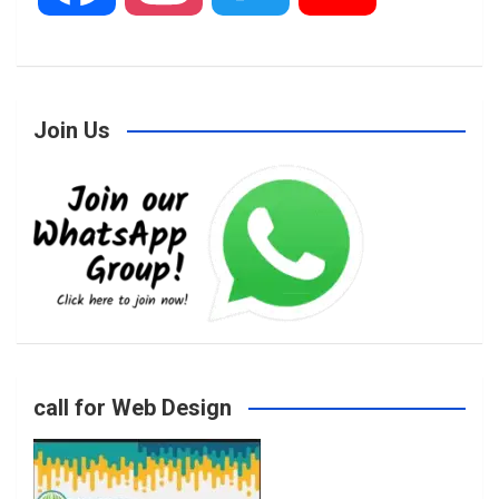
a
n
w
o
Join Us
c
s
i
u
e
t
t
T
b
a
t
u
o
g
e
b
call for Web Design
o
r
r
e