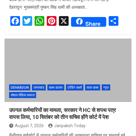
देहरादून: मुख्यमंत्री पुष्कर सिंह धामी की अध्यक्षता…
F
T
W
Pi
X
S
Share
a
wi
h
nt
h
ce
tt
at
er
ar
b
er
s
es
e
o
A
t
o
p
k
p
DEHARDUN
उत्तराखंड
खबर हटकर
ट्रेंडिंग खबरें
ताज़ा ख़बर
न्यूज़
सोशल मीडिया वायरल
उपनल कर्मचारियों का मामला, सरकार ने HC से शपथ पत्र
वापस लिया, 10 सितंबर को तीन सचिव होंगे कोर्ट में पेश
August 7, 2026
Janpaksh Today
नैनीताल हाईकोर्ट में उपनल कर्मचारियों की अवमानना याचिका पर सुनवाई हुई.