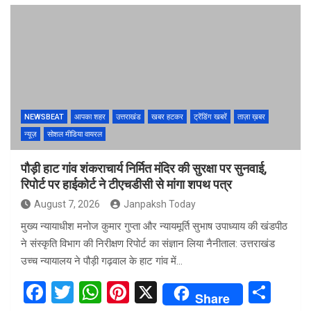
ce
tt
at
er
ar
b
er
s
es
e
o
A
t
o
p
k
p
NEWSBEAT
आपका शहर
उत्तराखंड
खबर हटकर
ट्रेंडिंग खबरें
ताज़ा ख़बर
न्यूज़
सोशल मीडिया वायरल
पौड़ी हाट गांव शंकराचार्य निर्मित मंदिर की सुरक्षा पर सुनवाई,
रिपोर्ट पर हाईकोर्ट ने टीएचडीसी से मांगा शपथ पत्र
August 7, 2026
Janpaksh Today
मुख्य न्यायाधीश मनोज कुमार गुप्ता और न्यायमूर्ति सुभाष उपाध्याय की खंडपीठ
ने संस्कृति विभाग की निरीक्षण रिपोर्ट का संज्ञान लिया नैनीताल: उत्तराखंड
उच्च न्यायालय ने पौड़ी गढ़वाल के हाट गांव में…
F
T
W
Pi
X
S
Share