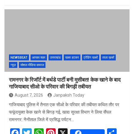
a
wi
h
nt
h
ce
tt
at
er
ar
b
er
s
es
e
o
A
t
o
p
k
p
NEWSBEAT
आपका शहर
उत्तराखंड
खबर हटकर
ट्रेंडिंग खबरें
ताज़ा ख़बरें
न्यूज़
सोशल मीडिया वायरल
रामनगर के रिजॉर्ट में बर्थडे पार्टी बनी मुसीबत! केक खाने के बाद
गाजियाबाद सीओ के परिवार की बिगड़ी तबीयत
August 7, 2026
Janpaksh Today
गाजियाबाद पुलिस में तैनात एक सीओ के परिवार की तबीयत कथित तौर पर
फफूंदयुक्त केक खाने से बिगड़ गई, खाद्य सुरक्षा विभाग ने लिया सैंपल
रामनगर: नैनीताल जिले में प्रसिद्ध पर्यटन…
F
T
W
Pi
X
S