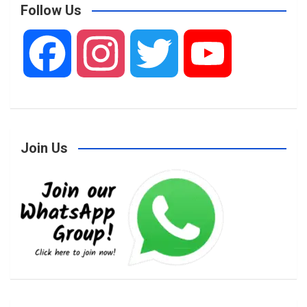
Follow Us
F
I
T
Y
a
n
w
o
Join Us
c
s
i
u
e
t
t
T
b
a
t
u
o
g
e
b