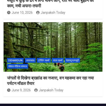
मसूरी में कूड़े के ढेर में लगी भीषण आग, रात भर चला बुझाने का
काम, मची अफरा-तफरी
June 10, 2026
Janpaksh Today
DEHARDUN
उत्तराखंड
ट्रेंडिंग खबरें
ताज़ा ख़बरें
देहरादून/मसूरी
सोशल मीडिया वायरल
जंगलों से दिखेगा ब्रह्मांड का नजारा, वन महकमा कर रहा नया
पर्यटन मॉडल तैयार
June 9, 2026
Janpaksh Today