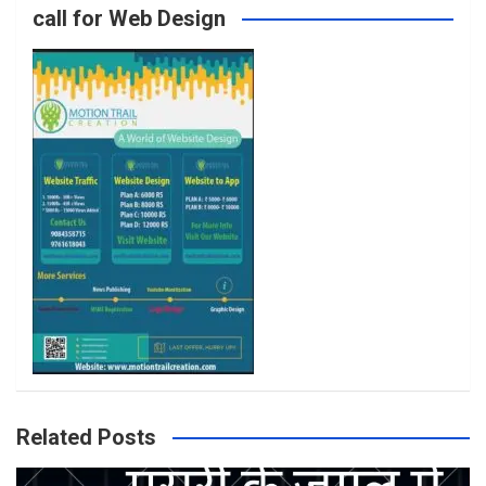
call for Web Design
o
r
r
e
k
a
m
Related Posts