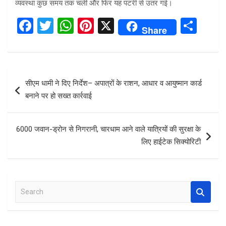
व्यवस्था कुछ समय तक चली और फिर यह पटरी से उतर गई।
F
T
W
Pi
X
S
Share
a
wi
h
nt
h
ce
tt
at
er
ar
b
er
s
es
e
Post
सीएम धामी ने दिए निर्देश– अपात्रों के राशन, आधार व आयुष्मान कार्ड
o
A
t
navigation
बनाने पर हो सख्त कार्रवाई
o
p
k
p
6000 जवान-ड्रोन से निगरानी, चारधाम आने वाले यात्रियों की सुरक्षा के
लिए हाईटेक सिक्योरिटी
S
e
a
r