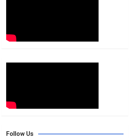
h
Follow Us