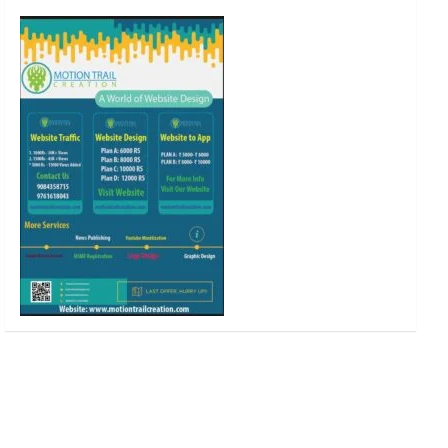
o
r
r
e
k
a
m