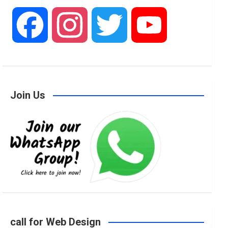
F
I
T
Y
a
n
w
o
Join Us
c
s
i
u
e
t
t
T
b
a
t
u
o
g
e
b
call for Web Design