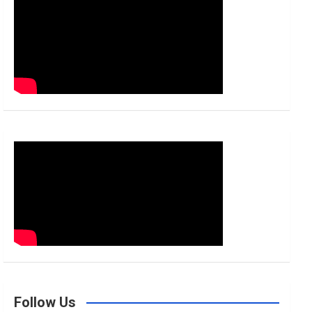
h
Follow Us