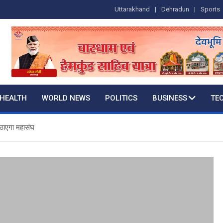
Uttarakhand
Dehradun
Sports
HEALTH
WORLD NEWS
POLITICS
BUSINESS
TE
उठाएगा महासंघ