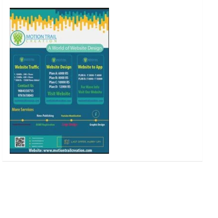
o
r
r
e
k
a
m