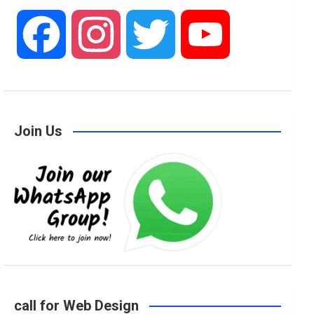
F
I
T
Y
a
n
w
o
Join Us
c
s
i
u
e
t
t
T
b
a
t
u
o
g
e
b
call for Web Design