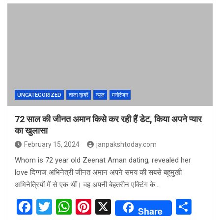
ce
tt
at
er
ar
b
er
s
es
e
o
A
t
o
p
k
p
UNCATEGORIZED
ताज़ा ख़बरें
न्यूज़
मनोरंजन
72 साल की जीनत अमान किसे कर रही हैं डेट, किया अपने प्यार
का खुलासा
February 15, 2024
janpakshtoday.com
Whom is 72 year old Zeenat Aman dating, revealed her
love दिग्गज अभिनेत्री जीनत अमान अपने समय की सबसे बहुमुखी
अभिनेत्रियों में से एक थीं। वह अपनी बेहतरीन एक्टिंग के…
F
T
W
Pi
X
S
Share