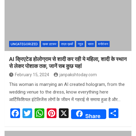
o
A
t
o
p
k
p
UNCATEGORIZED
खबर हटकर
ताज़ा ख़बरें
न्यूज़
भारत
मनोरंजन
AI क्रिएटेड होलोग्राम से शादी कर रही ये महिला, शादी के स्थान
से लेकर पोशाक तक, जानें सब कुछ यहां
February 15, 2024
janpakshtoday.com
This woman is marrying an AI created hologram, from the
wedding venue to the dress, know everything here
आर्टिफिशियल इंटेलिजेंस लोगों के जीवन में गहराई से समाया हुआ है और…
F
T
W
Pi
X
S
Share
a
wi
h
nt
h
ce
tt
at
er
ar