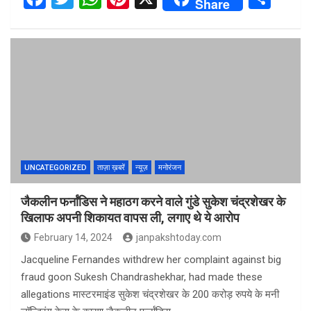
Share
a
wi
h
nt
h
ce
tt
at
er
ar
b
er
s
es
e
o
A
t
o
p
k
p
UNCATEGORIZED
ताज़ा ख़बरें
न्यूज़
मनोरंजन
जैकलीन फर्नांडिस ने महाठग करने वाले गुंडे सुकेश चंद्रशेखर के
खिलाफ अपनी शिकायत वापस ली, लगाए थे ये आरोप
February 14, 2024
janpakshtoday.com
Jacqueline Fernandes withdrew her complaint against big
fraud goon Sukesh Chandrashekhar, had made these
allegations मास्टरमाइंड सुकेश चंद्रशेखर के 200 करोड़ रुपये के मनी