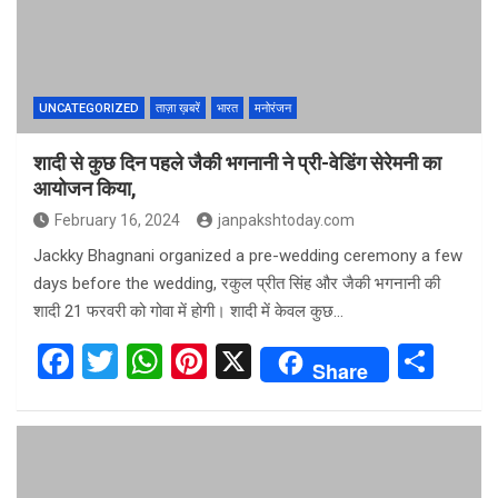
UNCATEGORIZED
ताज़ा ख़बरें
भारत
मनोरंजन
शादी से कुछ दिन पहले जैकी भगनानी ने प्री-वेडिंग सेरेमनी का
आयोजन किया,
February 16, 2024
janpakshtoday.com
Jackky Bhagnani organized a pre-wedding ceremony a few
days before the wedding, रकुल प्रीत सिंह और जैकी भगनानी की
शादी 21 फरवरी को गोवा में होगी। शादी में केवल कुछ…
F
T
W
Pi
X
S
Share
a
wi
h
nt
h
ce
tt
at
er
ar
b
er
s
es
e