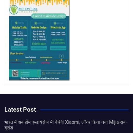
k
a
m
Latest Post
भारत में अब होम एप्लायंसेज भी बेचेगी Xiaomi, लॉन्च किया नया Mijia सब-
ब्रांड