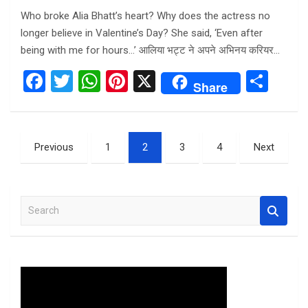
Who broke Alia Bhatt’s heart? Why does the actress no
longer believe in Valentine’s Day? She said, ‘Even after
being with me for hours…’ आलिया भट्ट ने अपने अभिनय करियर…
F
T
W
Pi
X
S
Share
a
wi
h
nt
h
ce
tt
at
er
ar
Posts
b
er
s
es
e
Previous
1
2
3
4
Next
pagination
o
A
t
o
p
S
k
p
e
a
r
c
h