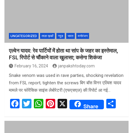
o
A
t
o
p
k
p
UNCATEGORIZED
ताज़ा ख़बरें
न्यूज़
भारत
मनोरंजन
एल्वेन यादव: रेव पार्टियों में होता था सांप के जहर का इस्तेमाल,
FSL रिपोर्ट से चौंकाने वाला खुलासा; कसेगा शिकंजा
February 16, 2024
janpakshtoday.com
Snake venom was used in rave parties, shocking revelation
from FSL report; tighten the screws बिग बॉस विनर एल्विश यादव
मामले पर फोरेंसिक साइंस लेबोरेटरी (एफएसएल) की रिपोर्ट आ गई…
F
T
W
Pi
X
S
Share
a
wi
h
nt
h
ce
tt
at
er
ar
b
er
s
es
e