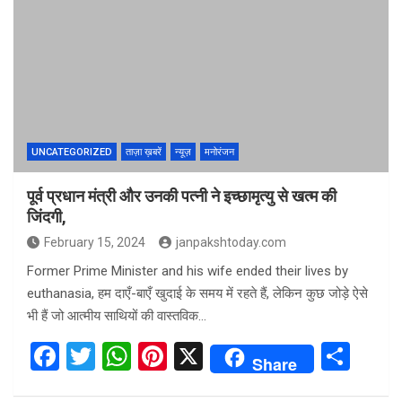
b
er
s
es
e
o
A
t
o
p
k
p
UNCATEGORIZED
ताज़ा ख़बरें
न्यूज़
मनोरंजन
पूर्व प्रधान मंत्री और उनकी पत्नी ने इच्छामृत्यु से खत्म की
जिंदगी,
February 15, 2024
janpakshtoday.com
Former Prime Minister and his wife ended their lives by
euthanasia, हम दाएँ-बाएँ खुदाई के समय में रहते हैं, लेकिन कुछ जोड़े ऐसे
भी हैं जो आत्मीय साथियों की वास्तविक…
F
T
W
Pi
X
S
Share
a
wi
h
nt
h