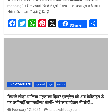
meaning ) देवी सरस्वती, जिन्हें हिंदुओं में भगवान का दर्जा प्राप्त है, ज्ञान,
संगीत और कला की देवी हैं, जिन्हें…
F
T
W
Pi
X
S
Share
a
wi
h
nt
h
ce
tt
at
er
ar
b
er
s
es
e
o
A
t
o
p
k
p
UNCATEGORIZED
ताज़ा ख़बरें
न्यूज़
मनोरंजन
किसने तोड़ा आलिया भट्ट का दिल? एक्ट्रेस को अब वैलेंटाइन डे
पर क्यों नहीं रहा यकीन? बोलीं- ‘मेरे साथ होकर भी घंटों…’
February 12, 2024
janpakshtoday.com