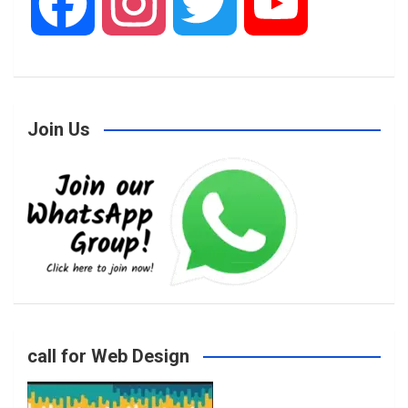
F
I
T
Y
a
n
w
o
Join Us
c
s
i
u
e
t
t
T
b
a
t
u
o
g
e
b
call for Web Design
o
r
r
e