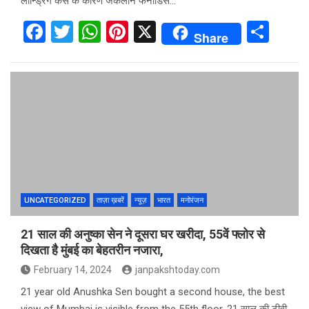
लॉन्ड्रिंग केस के कारण जैकलीन फर्नांडिस…
F
T
W
Pi
X
S
Share
a
wi
h
nt
h
ce
tt
at
er
ar
b
er
s
es
e
o
A
t
o
p
k
p
UNCATEGORIZED
ताज़ा ख़बरें
न्यूज़
भारत
मनोरंजन
21 साल की अनुष्का सेन ने दूसरा घर खरीदा, 55वें फ्लोर से
दिखता है मुंबई का बेहतरीन नजारा,
February 14, 2024
janpakshtoday.com
21 year old Anushka Sen bought a second house, the best