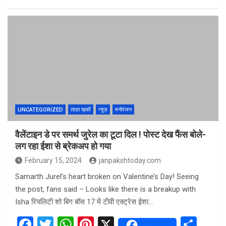
a
wi
h
nt
h
ce
tt
at
er
ar
b
er
s
es
e
o
A
t
o
p
k
p
UNCATEGORIZED
ताज़ा ख़बरें
न्यूज़
मनोरंजन
वैलेंटाइन डे पर समर्थ जुरेल का टूटा दिल ! पोस्ट देख फैंस बोले-
लग रहा ईशा से ब्रेकअप हो गया
February 15, 2024
janpakshtoday.com
Samarth Jurel’s heart broken on Valentine’s Day! Seeing
the post, fans said – Looks like there is a breakup with
Isha रियलिटी शो बिग बॉस 17 में टीवी एक्ट्रेस ईशा…
F
T
W
Pi
X
S