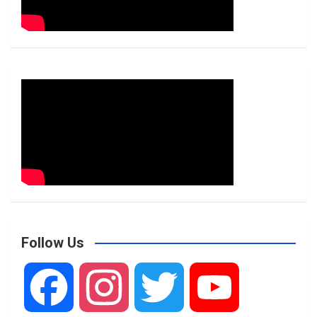
Follow Us
F
I
T
Y