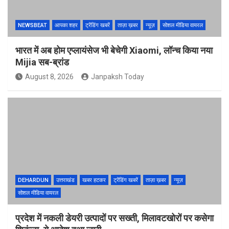
NEWSBEAT
आपका शहर
ट्रेंडिंग खबरें
ताज़ा ख़बर
न्यूज़
सोशल मीडिया वायरल
भारत में अब होम एप्लायंसेज भी बेचेगी Xiaomi, लॉन्च किया नया
Mijia सब-ब्रांड
August 8, 2026
Janpaksh Today
DEHARDUN
उत्तराखंड
खबर हटकर
ट्रेंडिंग खबरें
ताज़ा ख़बर
न्यूज़
सोशल मीडिया वायरल
प्रदेश में नकली डेयरी उत्पादों पर सख्ती, मिलावटखोरों पर कसेगा