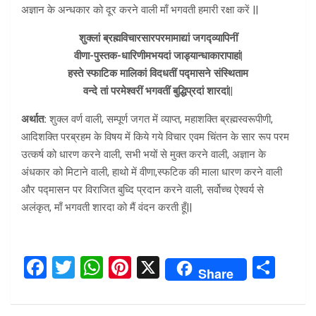
अज्ञान के अन्धकार को दूर करने वाली माँ भगवती हमारी रक्षा करें ||
शुक्लां ब्रह्मविचारसारपरमामाद्यां जगद्व्यापिनीं
वीणा-पुस्तक-धारिणीमभयदां जाड्यान्धाकारापाहां|
हस्ते स्फाटिक मालिकां विदधतीं पद्मासने संस्थिताम
वन्दे तां परमेश्वरीं भगवतीं बुद्धिप्रदां शारदां||
अर्थात:
शुक्ल वर्ण वाली, सम्पूर्ण जगत में व्याप्त, महाशक्ति ब्रह्मस्वरूपीणी,
आदिशक्ति परब्रहम के विषय में किये गये विचार एवम चिंतन के सार रूप परम
उत्कर्ष को धारण करने वाली, सभी भयों से मुक्त करने वाली, अज्ञान के
अंधकार को मिटाने वाली, हाथो में वीणा,स्फटिक की माला धारण करने वाली
और पद्मासन पर विराजित बुध्दि प्रदान करने वाली, सर्वोच्च ऐश्वर्य से
अलंकृत, माँ भगवती शारदा को मैं वंदन करती हूँ||
F
T
W
Pi
X
S
Share
a
wi
h
nt
h
ce
tt
at
er
ar