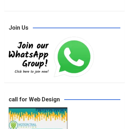
a
n
w
o
Join Us
c
s
i
u
e
t
t
T
b
a
t
u
o
g
e
b
call for Web Design
o
r
r
e
k
a