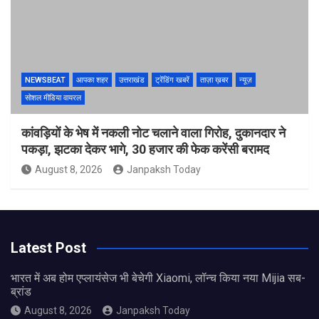
NEWSBEAT
आपका शहर
उत्तराखंड
ट्रेंडिंग खबरें
ताज़ा ख़बर
न्यूज़
सोशल मीडिया वायरल
कांवड़ियों के भेष में नकली नोट चलाने वाला गिरोह, दुकानदार ने
पकड़ा, झटका देकर भागे, 30 हजार की फेक करेंसी बरामद
August 8, 2026
Janpaksh Today
Latest Post
भारत में अब होम एप्लायंसेज भी बेचेगी Xiaomi, लॉन्च किया नया Mijia सब-
ब्रांड
August 8, 2026
Janpaksh Today