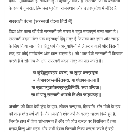
दक्षिणा मूकाम्बिका है. तमिलनाडु में कूथानुर मंदिर है. सरस्वती जी के ब्राह्मणी
के रूप में गुजरात, हिमाचल प्रदेश, राजस्थान और उत्तरप्रदेश में मंदिर है.
सरस्वती वंदना (सरस्वती वंदना हिंदी में)
विद्या और कला की देवी सरस्वती को भारत में बहुत महत्वपूर्ण माना जाता है।
सरस्वती वंदना मंत्र एक महत्वपूर्ण हिंदू मंत्र है जिसका पाठ ज्ञान और समझ
के लिए किया जाता है। हिंदू धर्म के अनुयायियों से लेकर गायकों और विद्वानों
तक, हर कोई मार्गदर्शन और ज्ञान चाहता है। जो भक्त देवी सरस्वती में विश्वास
करते हैं वे सौभाग्य के लिए सरस्वती वंदना मंत्र का पाठ करते हैं।
या कुंदेंदुतुषारहार धवला, या शुभ्र वस्त्रावृता |
या वीणावरदण्डमंडितकरा, या श्वेतपद्मासना ||
या ब्रह्माच्युतशंकरप्रभ्रृतिभिर्देवै: सदा वन्दिता |
सा मां पातु सरस्वती भगवती निःशेष जाड्यापहा ||
अर्थात:
जो विद्या देवी कुंद के पुष्प, शीतल चन्द्रमा, हिमराशि और मोती के हार
की तरह श्वेत वर्ण की है और जिन्होंने श्वेत वर्ण के वस्त्र धारण किये हुए है,
जिनके हाथ में वीणा शोभायमान है और जो श्वेत कमल पर विराजित हैं तथा
ब्रह्मा,विष्णु और महेश और सभी देवता जिनकी नित्य वन्दना करते है वही