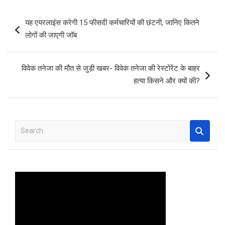
b
er
s
es
e
Post
यह एयरलाइंस करेगी 15 फीसदी कर्मचारियों की छंटनी, जानिए कितने
o
A
t
navigation
लोगों की जाएगी जॉब
o
p
k
p
विवेक तनेजा की मौत से जुड़ी खबर- विवेक तनेजा की रेस्टोरेंट के बाहर
हत्या किसने और क्यों की?
S
e
a
r
c
h