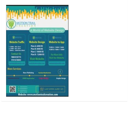
o
r
r
e
k
a
m