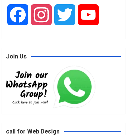
F
I
T
Y
a
n
w
o
Join Us
c
s
i
u
e
t
t
T
b
a
t
u
o
g
e
b
call for Web Design