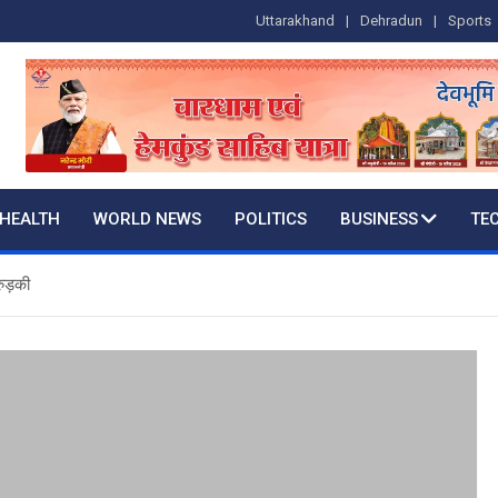
Uttarakhand
Dehradun
Sports
HEALTH
WORLD NEWS
POLITICS
BUSINESS
TE
रुड़की