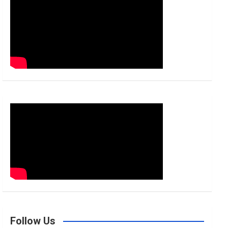
h
Follow Us