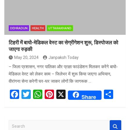
DEHRADUN
HEALTH
UTTARAKHAND
टिहरी में बायो-मेडिकल वेस्ट का सेग्रीगेशन शुरू, डिस्पोजल को
जाएगा रुड़की
May 20, 2024
Janpaksh Today
– जिला प्रशासन, नगर पालिका और प्रज्ञा फाउंडेशन मिलकर करेंगे बायो-
मेडिकल वेस्ट को लेकर काम – जिलेभर में शुरू किया जाएगा अभियान,
वीरांगना सेना करेगी घर-घर जाकर लोगों कि जागरूक …
F
T
W
Pi
X
S
Share
a
wi
h
nt
h
ce
tt
at
er
ar
b
er
s
es
e
S