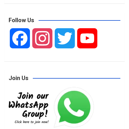
Follow Us
F
I
T
Y
a
n
w
o
Join Us
c
s
i
u
e
t
t
T
b
a
t
u