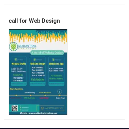
o
g
e
b
call for Web Design
o
r
r
e
k
a
m