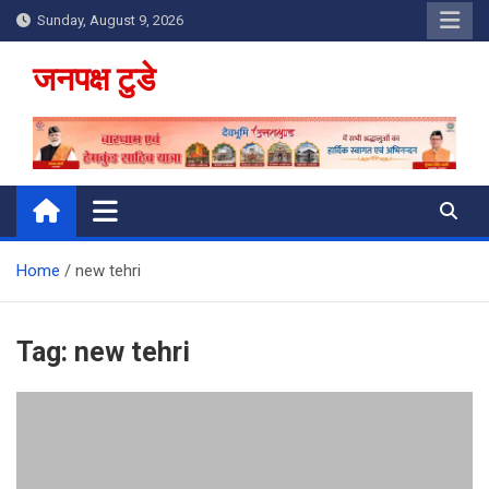
Skip
Sunday, August 9, 2026
to
content
जनपक्ष टुडे
Home
new tehri
Tag:
new tehri