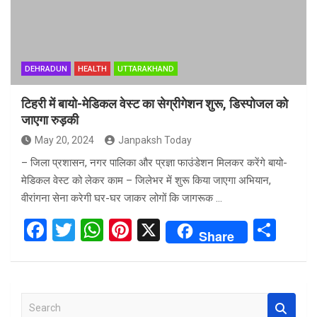
DEHRADUN
HEALTH
UTTARAKHAND
टिहरी में बायो-मेडिकल वेस्ट का सेग्रीगेशन शुरू, डिस्पोजल को
जाएगा रुड़की
May 20, 2024
Janpaksh Today
– जिला प्रशासन, नगर पालिका और प्रज्ञा फाउंडेशन मिलकर करेंगे बायो-
मेडिकल वेस्ट को लेकर काम – जिलेभर में शुरू किया जाएगा अभियान,
वीरांगना सेना करेगी घर-घर जाकर लोगों कि जागरूक …
F
T
W
Pi
X
S
Share
a
wi
h
nt
h
ce
tt
at
er
ar
b
er
s
es
e
S