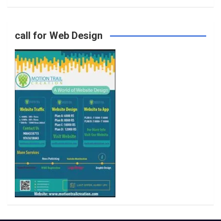
o
g
e
b
call for Web Design
o
r
r
e
k
a
m