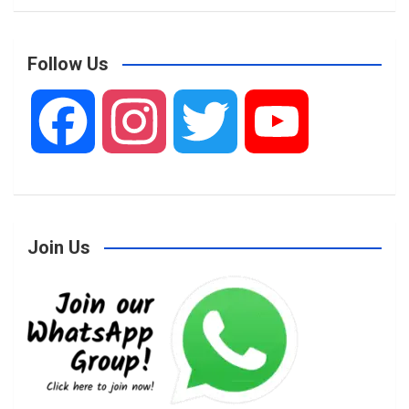
Follow Us
F
I
T
Y
a
n
w
o
Join Us
c
s
i
u
e
t
t
T
b
a
t
u