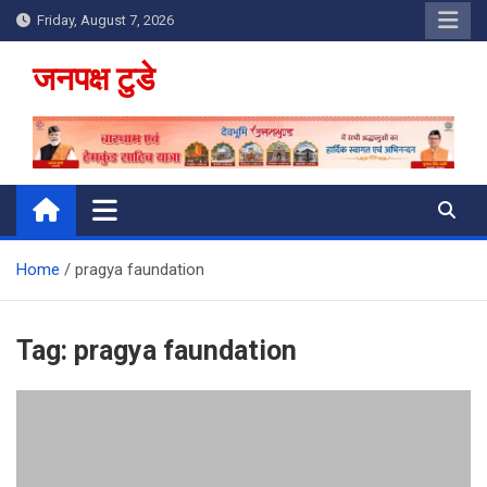
Skip
Friday, August 7, 2026
to
content
जनपक्ष टुडे
Home
pragya faundation
Tag:
pragya faundation