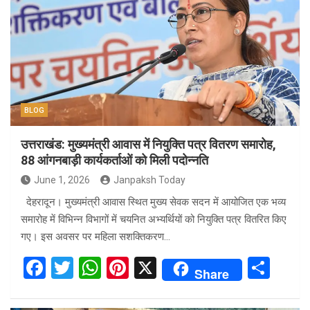
b
er
s
es
e
o
A
t
o
p
k
p
BLOG
उत्तराखंड: मुख्यमंत्री आवास में नियुक्ति पत्र वितरण समारोह,
88 आंगनबाड़ी कार्यकर्ताओं को मिली पदोन्नति
June 1, 2026
Janpaksh Today
देहरादून। मुख्यमंत्री आवास स्थित मुख्य सेवक सदन में आयोजित एक भव्य
समारोह में विभिन्न विभागों में चयनित अभ्यर्थियों को नियुक्ति पत्र वितरित किए
गए। इस अवसर पर महिला सशक्तिकरण…
F
T
W
Pi
X
S
Share
a
wi
h
nt
h