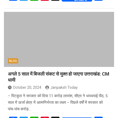
a
wi
h
nt
h
ce
tt
at
er
ar
b
er
s
es
e
o
A
t
o
p
k
p
BLOG
अगले 5 साल में बिजली संकट से मुक्त हो जाएगा उत्तराखंड: CM
धामी
October 20, 2024
Janpaksh Today
– पिटकुल ने सरकार को दिया 11 करोड़ लाभांश, सीएम ने थपथपाई पीठ, 5
साल में ऊर्जा क्षेत्र में आत्मनिर्भरता का लक्ष्य – पिछले वर्षों में सरकार को
पांच-पांच करोड़…