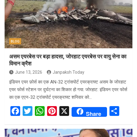
o
A
t
o
p
k
p
BLOG
असम एयरबेस पर बड़ा हादसा, जोरहाट एयरबेस पर वायु सेना का
विमान क्रैश
June 13, 2026
Janpaksh Today
इंडियन एयर फ़ोर्स का एक AN-32 ट्रांसपोर्ट एयरक्राफ्ट असम के जोरहाट
एयर फोर्स स्टेशन पर दुर्घटना का शिकार हो गया. जोरहाट: इंडियन एयर फोर्स
का एक एएन-32 ट्रांसपोर्ट एयरक्राफ्ट शनिवार को…
F
T
W
Pi
X
S
Share
a
wi
h
nt
h
ce
tt
at
er
ar