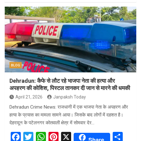
ce
tt
at
er
ar
b
er
s
es
e
o
A
t
o
p
k
p
BLOG
Dehradun: कैफे से लौट रहे भाजपा नेता की हत्या और
अपहरण की कोशिश, पिस्टल तानकर दी जान से मारने की धमकी
April 21, 2026
Janpaksh Today
Dehradun Crime News: राजधानी में एक भाजपा नेता के अपहरण और
हत्या के प्रयास का मामला सामने आया। जिसके बाद लोगों में दहशत है।
देहरादून के पटेलनगर कोतवाली क्षेत्र में सोमवार देर…
F
T
W
Pi
X
S
Share