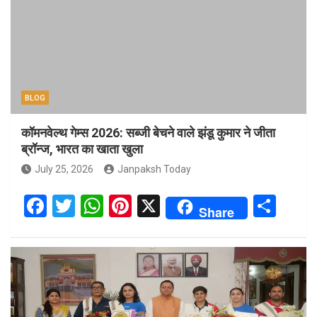
BLOG
कॉमनवेल्थ गेम्स 2026: सब्जी बेचने वाले झंडू कुमार ने जीता
ब्रॉन्ज, भारत का खाता खुला
July 25, 2026
Janpaksh Today
F
T
W
Pi
X
S
Share
a
wi
h
nt
h
ce
tt
at
er
ar
b
er
s
es
e
o
A
t