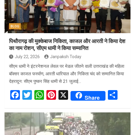
o
p
k
p
BLOG
पिथौरागढ़ की मुक्केबाज निकिता, काजल और आरती ने किया देश
का नाम रोशन, सीएम धामी ने किया सम्मानित
July 22, 2026
Janpaksh Today
सीएम धामी ने इंटरनेशनल लेवल पर मेडल जीतने वाली उत्तराखंड की महिला
बॉक्सर काजल फर्स्वाण, आरती धारियाल और निकिता चंद को सम्मानित किया
देहरादून: सीएम पुष्कर सिंह धामी से 21 जुलाई…
F
T
W
Pi
X
S
Share
a
wi
h
nt
h
ce
tt
at
er
ar
b
er
s
es
e
o
A
t