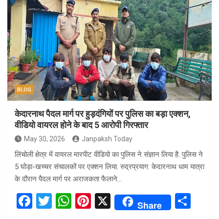
ce
tt
at
er
ar
b
er
s
es
e
o
A
t
o
p
k
p
BLOG
केदारनाथ पैदल मार्ग पर हुड़दंगियों पर पुलिस का बड़ा एक्शन,
वीडियो वायरल होने के बाद 5 आरोपी गिरफ्तार
May 30, 2026
Janpaksh Today
लिंचोली क्षेत्र में वायरल मारपीट वीडियो का पुलिस ने संज्ञान लिया है. पुलिस ने
5 घोड़ा-खच्चर संचालकों पर एक्शन लिया. रुद्रप्रयाग: केदारनाथ धाम यात्रा
के दौरान पैदल मार्ग पर अराजकता फैलाने…
F
T
W
Pi
X
S
Share
a
wi
h
nt
h