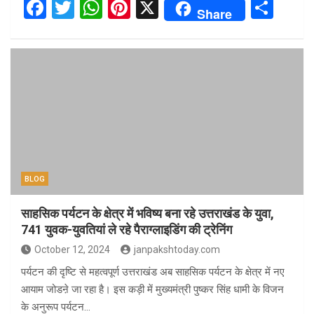
F
T
W
Pi
X
S
Share
a
wi
h
nt
h
ce
tt
at
er
ar
b
er
s
es
e
o
A
t
o
p
k
p
BLOG
साहसिक पर्यटन के क्षेत्र में भविष्य बना रहे उत्तराखंड के युवा,
741 युवक-युवतियां ले रहे पैराग्लाइडिंग की ट्रेनिंग
October 12, 2024
janpakshtoday.com
पर्यटन की दृष्टि से महत्वपूर्ण उत्तराखंड अब साहसिक पर्यटन के क्षेत्र में नए
आयाम जोडऩे जा रहा है। इस कड़ी में मुख्यमंत्री पुष्कर सिंह धामी के विजन
के अनुरूप पर्यटन…