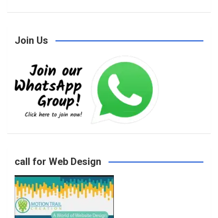
a
n
w
o
Join Us
c
s
i
u
e
t
t
T
b
a
t
u
o
g
e
b
call for Web Design
o
r
r
e
k
a