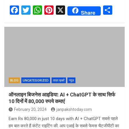
F
T
W
Pi
X
S
Share
a
wi
h
nt
h
ce
tt
at
er
ar
b
er
s
es
e
o
A
t
o
p
k
p
BLOG
UNCATEGORIZED
ताज़ा ख़बरें
न्यूज़
ऑनलाइन बिजनेस आइडिया: AI + ChatGPT के साथ सिर्फ
10 दिनों में 80,000 रुपये कमाएं
February 20, 2024
janpakshtoday.com
Earn Rs 80,000 in just 10 days with AI + ChatGPT सबसे पहले
हम बात करते हैं कंटेंट राइटिंग की. आप एआई के सबसे फेमस चैटजीपीटी का