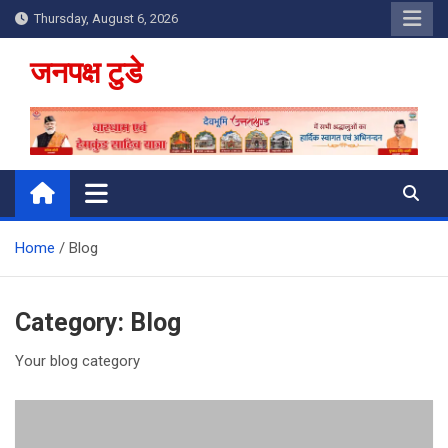
Skip
Thursday, August 6, 2026
to
content
जनपक्ष टुडे
Home
Blog
Category:
Blog
Your blog category