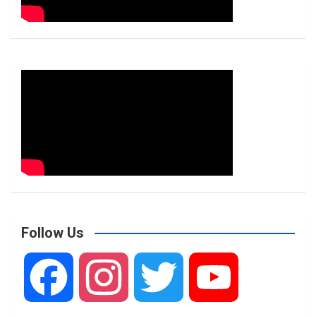
Follow Us
F
I
T
Y