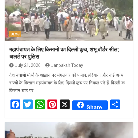
o
p
k
p
BLOG
महापंचायत के लिए किसानों का दिल्ली कूच, शंभू बॉर्डर सील;
अलर्ट पर पुलिस
July 21, 2026
Janpaksh Today
देश बचाओ मोर्चा के आह्वान पर मंगलवार को पंजाब, हरियाणा और कई अन्य
राज्यों के किसान महापंचायत के लिए दिल्ली कूच पर निकल पड़े हैं. दिल्ली के
किसान घाट पर…
F
T
W
Pi
X
S
Share
a
wi
h
nt
h
ce
tt
at
er
ar
b
er
s
es
e