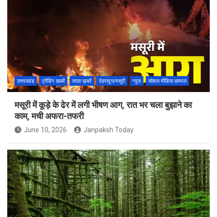
उत्तराखंड
ट्रेंडिंग खबरें
ताज़ा ख़बरें
देहरादून/मसूरी
न्यूज़
सोशल मीडिया वायरल
मसूरी में कूड़े के ढेर में लगी भीषण आग, रात भर चला बुझाने का
काम, मची अफरा-तफरी
June 10, 2026
Janpaksh Today