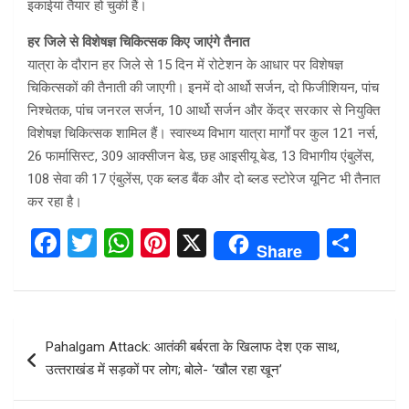
इकाईयां तैयार हो चुकी हैं।
हर जिले से विशेषज्ञ चिकित्सक किए जाएंगे तैनात
यात्रा के दौरान हर जिले से 15 दिन में रोटेशन के आधार पर विशेषज्ञ
चिकित्सकों की तैनाती की जाएगी। इनमें दो आर्थो सर्जन, दो फिजीशियन, पांच
निश्चेतक, पांच जनरल सर्जन, 10 आर्थो सर्जन और केंद्र सरकार से नियुक्ति
विशेषज्ञ चिकित्सक शामिल हैं। स्वास्थ्य विभाग यात्रा मार्गों पर कुल 121 नर्स,
26 फार्मासिस्ट, 309 आक्सीजन बेड, छह आइसीयू बेड, 13 विभागीय एंबुलेंस,
108 सेवा की 17 एंबुलेंस, एक ब्लड बैंक और दो ब्लड स्टोरेज यूनिट भी तैनात
कर रहा है।
F
T
W
Pi
X
S
Share
a
wi
h
nt
h
ce
tt
at
er
ar
b
er
s
es
e
Post
Pahalgam Attack: आतंकी बर्बरता के खिलाफ देश एक साथ,
o
A
t
navigation
उत्‍तराखंड में सड़कों पर लोग; बोले- ‘खौल रहा खून’
o
p