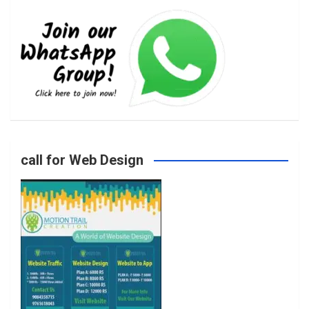
e
t
t
T
b
a
t
u
o
g
e
b
call for Web Design
o
r
r
e
k
a
m