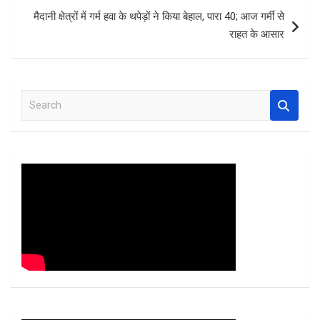
k
p
मैदानी क्षेत्रों में गर्म हवा के थपेड़ों ने किया बेहाल, पारा 40; आज गर्मी से
राहत के आसार
S
e
a
r
c
h