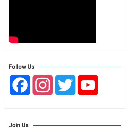
Follow Us
F
I
T
Y
a
n
w
o
Join Us
c
s
i
u