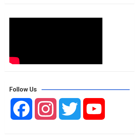
Follow Us
F
I
T
Y
a
n
w
o