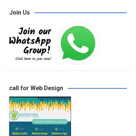
Join Us
c
s
i
u
e
t
t
T
b
a
t
u
o
g
e
b
call for Web Design
o
r
r
e
k
a