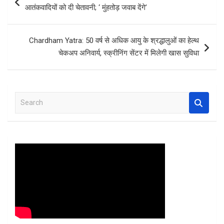
o
A
t
navigation
आतंकवादियों को दी चेतावनी; ‘ मुंहतोड़ जवाब देंगे’
o
p
k
p
Chardham Yatra: 50 वर्ष से अधिक आयु के श्रद्धालुओं का हेल्‍थ
चेकअप अनिवार्य, स्क्रीनिंग सेंटर में मिलेगी खास सुविधा
S
e
a
r
c
h