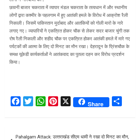
छावनी बाजार चकराता में व्यापार मंडल चकराता के तत्वधान में और स्थानीय
लोगों द्वारा कश्मीर के पहलगाम में हुए आतंकी हमले के विरोध में आक्रोश रैली
निकाली। जिसमें पाकिस्तान मुर्दाबाद और आतंकियों को गोली मारो के नारे
लगाए गए। व्यापारियों ने एकत्रित होकर चौक से लेकर सदर बाजार चुंगी तक
रोष रैली निकाली और शहीद चौक पर एकत्रित होकर आतंकी हमले में मारे गए
पर्यटकों की आत्मा के लिए दो मिनट का मौन रखा। देहरादून के प्रिंसचौक के
समक्ष यूकेडी कार्यकर्ताओं ने आतंकवाद का पुतला दहन कर विरोध प्रदर्शन
किया।
F
T
W
Pi
X
S
Share
a
wi
h
nt
h
ce
tt
at
er
ar
b
er
s
es
e
Post
Pahalgam Attack: उत्‍तराखंंड सीएम धामी ने रखा दो मिनट का मौन,