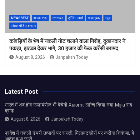
NEWSBEAT
आपका शहर
उत्तराखंड
ट्रेंडिंग खबरें
ताज़ा ख़बर
न्यूज़
सोशल मीडिया वायरल
कांवड़ियों के भेष में नकली नोट चलाने वाला गिरोह, दुकानदार ने
पकड़ा, झटका देकर भागे, 30 हजार की फेक करेंसी बरामद
August 8, 2026
Janpaksh Today
Latest Post
भारत में अब होम एप्लायंसेज भी बेचेगी Xiaomi, लॉन्च किया नया Mijia सब-
ब्रांड
August 8, 2026
Janpaksh Today
प्रदेश में नकली डेयरी उत्पादों पर सख्ती, मिलावटखोरों पर कसेगा शिकंजा, ये
आदेश हुआ जारी