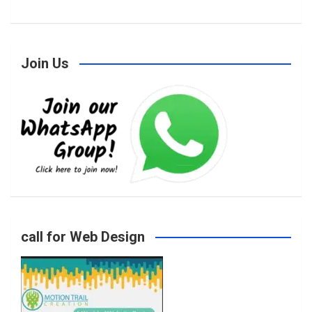
a
n
w
o
Join Us
c
s
i
u
e
t
t
T
b
a
t
u
o
g
e
b
call for Web Design
o
r
r
e
k
a