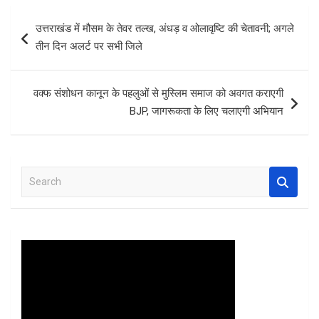
b
er
s
es
e
Post
उत्तराखंड में मौसम के तेवर तल्ख, अंधड़ व ओलावृष्टि की चेतावनी; अगले
o
A
t
navigation
तीन दिन अलर्ट पर सभी जिले
o
p
k
p
वक्फ संशोधन कानून के पहलुओं से मुस्लिम समाज को अवगत कराएगी
BJP, जागरूकता के लिए चलाएगी अभियान
S
e
a
r
c
h