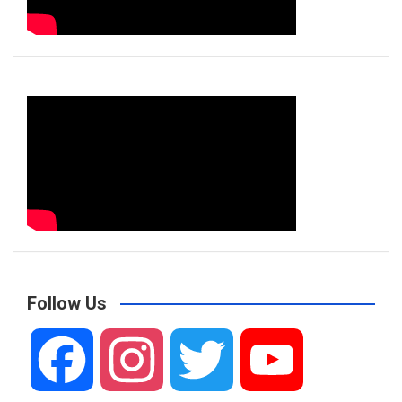
Follow Us
F
I
T
Y