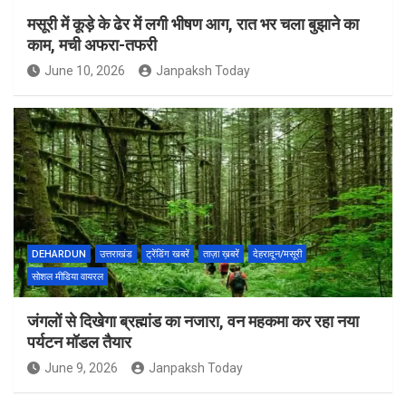
मसूरी में कूड़े के ढेर में लगी भीषण आग, रात भर चला बुझाने का
काम, मची अफरा-तफरी
June 10, 2026
Janpaksh Today
DEHARDUN
उत्तराखंड
ट्रेंडिंग खबरें
ताज़ा ख़बरें
देहरादून/मसूरी
सोशल मीडिया वायरल
जंगलों से दिखेगा ब्रह्मांड का नजारा, वन महकमा कर रहा नया
पर्यटन मॉडल तैयार
June 9, 2026
Janpaksh Today