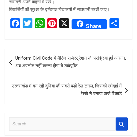
सामग्री अपने वाहनों में रखें।
विद्यार्थियों की सुरक्षा के दृष्टिगत विद्यालयों में सावधानी बरती जाए।
F
T
W
Pi
X
S
Share
a
wi
h
nt
h
ce
tt
at
er
ar
b
er
s
es
e
Post
Uniform Civil Code में मैरिज रजिस्‍ट्रेशन की प्रक्रिया हुई आसान,
o
A
t
navigation
अब अपलोड नहीं करना होगा ये डॉक्‍यूमेंट
o
p
k
p
उत्‍तराखंड में बन रही दुनिया की सबसे बड़ी रेल टनल, जिसकी खोदाई में
रेलवे ने बनाया वर्ल्ड रिकॉर्ड
S
e
a