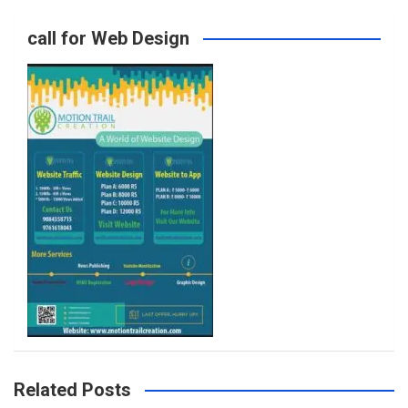
o
g
e
b
call for Web Design
o
r
r
e
k
a
m
Related Posts