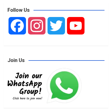
Follow Us
F
I
T
Y
a
n
w
o
Join Us
c
s
i
u
e
t
t
T
b
a
t
u