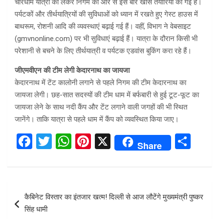
चारधाम यात्रा को लेकर निगम की ओर से इस बार खास तैयारियां की गई हैं।
पर्यटकों और तीर्थयात्रियों की सुविधाओं को ध्यान में रखते हुए गेस्ट हाउस में
बाथरूम, रोशनी आदि की व्यवस्थाएं बढ़ाई गई हैं। वहीं, विभाग ने वेबसाइट
(gmvnonline.com) पर भी सुविधाएं बढ़ाई हैं। यात्रा के दौरान किसी भी
परेशानी से बचने के लिए तीर्थयात्री व पर्यटक एडवांस बुकिंग करा रहे हैं।
जीएमवीएन की टीम लेगी केदारनाथ का जायजा
केदारनाथ में टेंट कालोनी लगाने से पहले निगम की टीम केदारनाथ का
जायजा लेगी। छह-सात सदस्यों की टीम धाम में बर्फबारी से हुई टूट-फूट का
जायजा लेने के साथ नदी कैंप और टेंट लगाने वाली जगहों की भी स्थित
जानेंगे। ताकि यात्रा से पहले धाम में कैंप को व्यवस्थित किया जाए।
F
T
W
Pi
X
S
Share
a
wi
h
nt
h
ce
tt
at
er
ar
b
er
s
es
e
Post
कैबिनेट विस्तार का इंतजार खत्म! दिल्‍ली से आज लौटेंगे मुख्यमंत्री पुष्कर
o
A
t
navigation
सिंह धामी