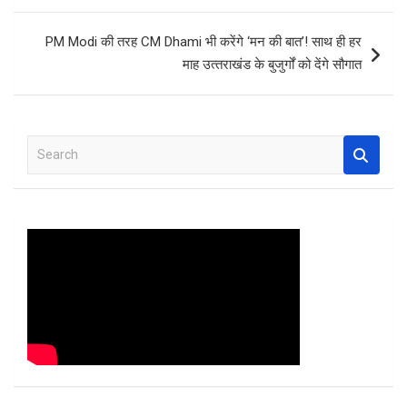
o
p
k
p
PM Modi की तरह CM Dhami भी करेंगे ‘मन की बात’! साथ ही हर
माह उत्‍तराखंड के बुजुर्गों को देंगे सौगात
S
e
a
r
c
h