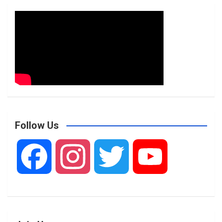
Follow Us
F
I
T
Y
a
n
w
o