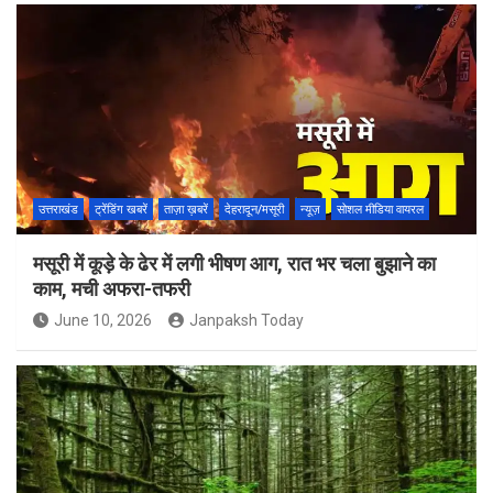
उत्तराखंड
ट्रेंडिंग खबरें
ताज़ा ख़बरें
देहरादून/मसूरी
न्यूज़
सोशल मीडिया वायरल
मसूरी में कूड़े के ढेर में लगी भीषण आग, रात भर चला बुझाने का
काम, मची अफरा-तफरी
June 10, 2026
Janpaksh Today