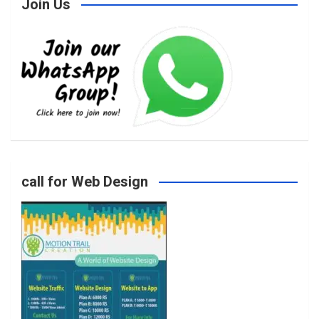
Join Us
c
s
i
u
e
t
t
T
b
a
t
u
o
g
e
b
call for Web Design
o
r
r
e
k
a
m