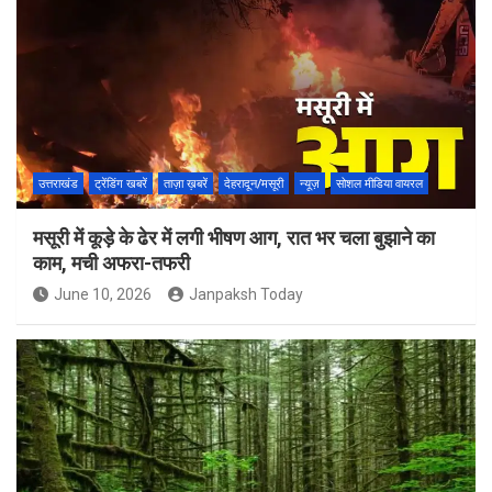
उत्तराखंड
ट्रेंडिंग खबरें
ताज़ा ख़बरें
देहरादून/मसूरी
न्यूज़
सोशल मीडिया वायरल
मसूरी में कूड़े के ढेर में लगी भीषण आग, रात भर चला बुझाने का
काम, मची अफरा-तफरी
June 10, 2026
Janpaksh Today