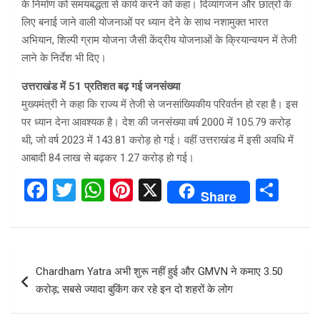
के निर्माण को समयबद्धता से कार्य करने को कहा। दिव्यांगजन और छात्रों के
लिए बनाई जाने वाली योजनाओं पर ध्यान देने के साथ नशामुक्त भारत
अभियान, शिल्पी ग्राम योजना जैसी केंद्रीय योजनाओं के क्रियान्वयन में तेजी
लाने के निर्देश भी दिए।
उत्तराखंड में 51 प्रतिशत बढ़ गई जनसंख्या
मुख्यमंत्री ने कहा कि राज्य में तेजी से जनसांख्यिकीय परिवर्तन हो रहा है। इस
पर ध्यान देना आवश्यक है। देश की जनसंख्या वर्ष 2000 में 105.79 करोड़
थी, जो वर्ष 2023 में 143.81 करोड़ हाे गई। वहीं उत्तराखंड में इसी अवधि में
आबादी 84 लाख से बढ़कर 1.27 करोड़ हो गई।
F
T
W
Pi
X
S
Share
a
wi
h
nt
h
ce
tt
at
er
ar
b
er
s
es
e
Post
Chardham Yatra अभी शुरू नहीं हुई और GMVN ने कमाए 3.50
o
A
t
navigation
करोड़; सबसे ज्‍यादा बुकिंग कर रहे इन दो शहरों के लोग
o
p