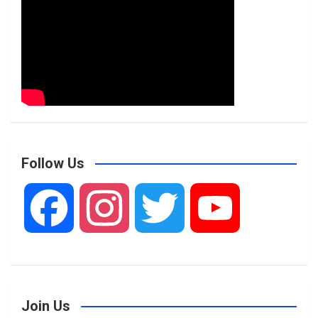
Follow Us
F
I
T
Y
a
n
w
o
Join Us
c
s
i
u