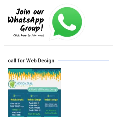
e
t
t
T
b
a
t
u
o
g
e
b
call for Web Design
o
r
r
e
k
a
m