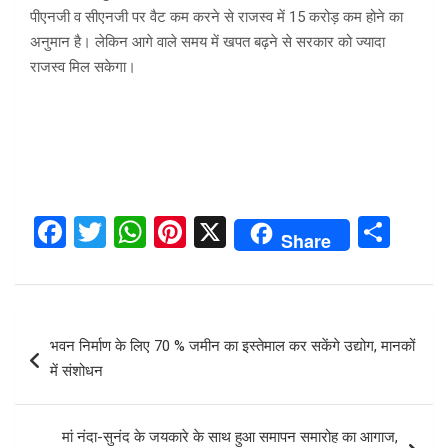
पीएनजी व सीएनजी पर वैट कम करने से राजस्व में 15 करोड़ कम होने का
अनुमान है। लेकिन आगे वाले समय में खपत बढ़ने से सरकार को ज्यादा
राजस्व मिल सकेगा।
F
T
W
Pi
X
S
Share
a
wi
h
nt
h
ce
tt
at
er
ar
b
er
s
es
e
Post
भवन निर्माण के लिए 70 % जमीन का इस्तेमाल कर सकेंगे उद्योग, मानकों
o
A
t
navigation
में संशोधन
o
p
k
p
मां नंदा-सुनंद के जयकारे के साथ हुआ समापन समारोह का आगाज,