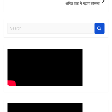
अमित शाह ने बढ़ाया हौसला
S
e
a
r
c
h