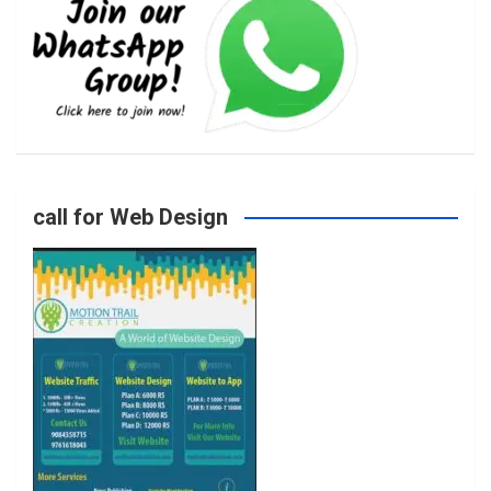
e
t
t
T
b
a
t
u
o
g
e
b
call for Web Design
o
r
r
e
k
a
m