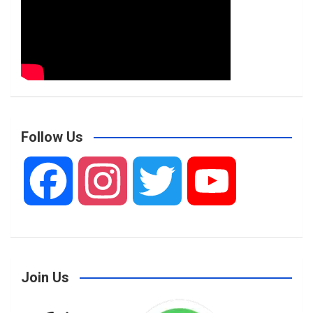
Follow Us
F
I
T
Y
a
n
w
o
Join Us
c
s
i
u