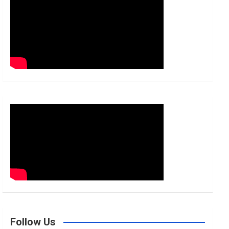
h
Follow Us