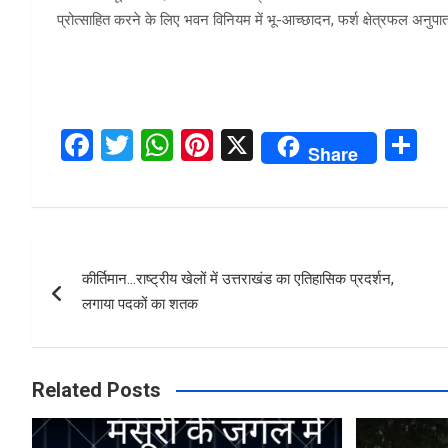
प्रोत्साहित करने के लिए भवन विनियम में भू-आच्छादन, फर्श क्षेत्रफल अनुपात,
F
T
W
Pi
X
S
Share
a
wi
h
nt
h
ce
tt
at
er
ar
b
er
s
es
e
Post
o
A
t
कीर्तिमान…राष्ट्रीय खेलों में उत्तराखंड का एतिहासिक प्रदर्शन,
navigation
o
p
लगाया पदकों का शतक
k
p
Related Posts