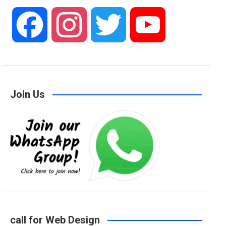
F
I
T
Y
a
n
w
o
Join Us
c
s
i
u
e
t
t
T
b
a
t
u
o
g
e
b
call for Web Design