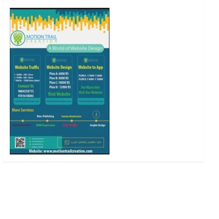
o
r
r
e
k
a
m