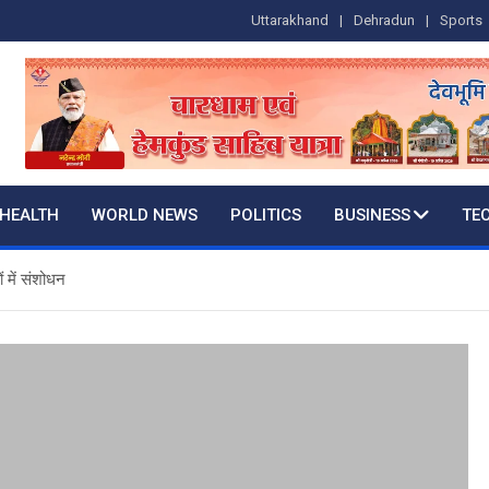
Uttarakhand
Dehradun
Sports
HEALTH
WORLD NEWS
POLITICS
BUSINESS
TE
 में संशोधन