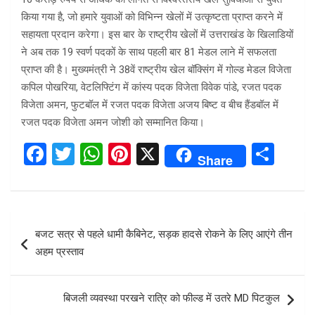
किया गया है, जो हमारे युवाओं को विभिन्न खेलों में उत्कृष्टता प्राप्त करने में
सहायता प्रदान करेगा। इस बार के राष्ट्रीय खेलों में उत्तराखंड के खिलाडियों
ने अब तक 19 स्वर्ण पदकों के साथ पहली बार 81 मेडल लाने में सफलता
प्राप्त की है। मुख्यमंत्री ने 38वें राष्ट्रीय खेल बॉक्सिंग में गोल्ड मेडल विजेता
कपिल पोखरिया, वेटलिफ्टिंग में कांस्य पदक विजेता विवेक पांडे, रजत पदक
विजेता अमन, फुटबॉल में रजत पदक विजेता अजय बिष्ट व बीच हैंडबॉल में
रजत पदक विजेता अमन जोशी को सम्मानित किया।
F
T
W
Pi
X
S
Share
a
wi
h
nt
h
ce
tt
at
er
ar
b
er
s
es
e
Post
बजट सत्र से पहले धामी कैबिनेट, सड़क हादसे रोकने के लिए आएंगे तीन
o
A
t
navigation
अहम प्रस्ताव
o
p
k
p
बिजली व्यवस्था परखने रात्रि को फील्ड में उतरे MD पिटकुल