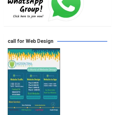
b
a
t
u
o
g
e
b
call for Web Design
o
r
r
e
k
a
m