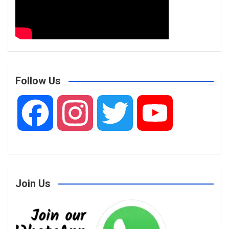
Follow Us
F
I
T
Y
a
n
w
o
Join Us
c
s
i
u
e
t
t
T