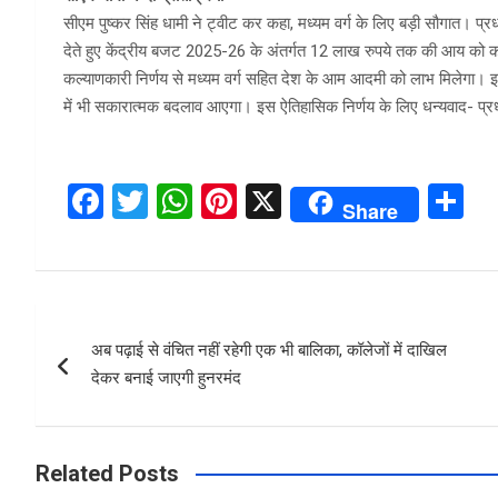
सीएम पुष्कर सिंह धामी ने ट्वीट कर कहा, मध्यम वर्ग के लिए बड़ी सौगात। प्रधान
देते हुए केंद्रीय बजट 2025-26 के अंतर्गत 12 लाख रुपये तक की आय को कर 
कल्याणकारी निर्णय से मध्यम वर्ग सहित देश के आम आदमी को लाभ मिलेगा। इस
में भी सकारात्मक बदलाव आएगा। इस ऐतिहासिक निर्णय के लिए धन्यवाद- प्र
F
T
W
Pi
X
S
Share
a
wi
h
nt
h
ce
tt
at
er
ar
b
er
s
es
e
Post
o
A
t
अब पढ़ाई से वंचित नहीं रहेगी एक भी बालिका, कॉलेजों में दाखिल
navigation
o
p
देकर बनाई जाएगी हुनरमंद
k
p
Related Posts