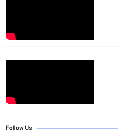
h
Follow Us