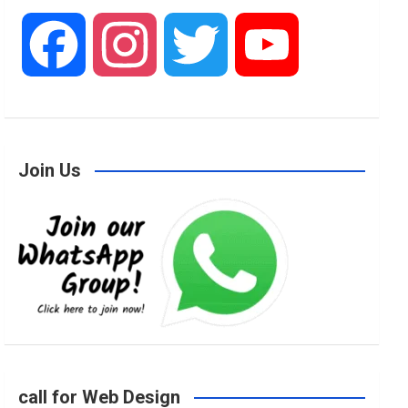
F
I
T
Y
a
n
w
o
Join Us
c
s
i
u
e
t
t
T
b
a
t
u
o
g
e
b
call for Web Design