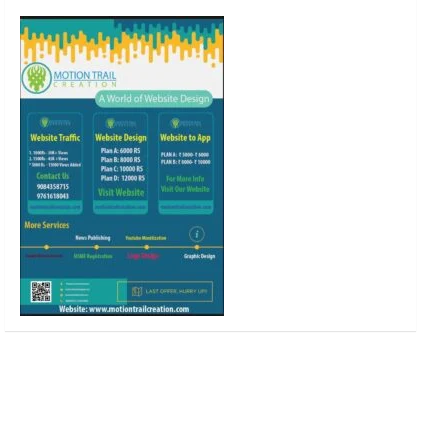
o
r
r
e
k
a
m