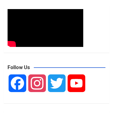
Follow Us
F
I
T
Y
a
n
w
o