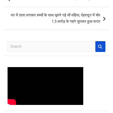
o
A
t
navigation
o
p
घर में ताला लगाकर बच्चों के साथ घूमने गई थी महिला, देहरादून में चोर
k
p
1.5 करोड़ के गहने चुराकर हुआ फरार
S
e
a
r
c
h