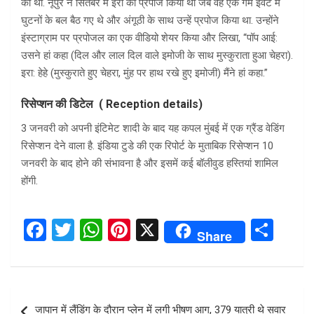
की थी. नूपुर ने सितंबर में इरा को प्रपोज किया था जब वह एक गेम इवेंट में
घुटनों के बल बैठ गए थे और अंगूठी के साथ उन्हें प्रपोज किया था. उन्होंने
इंस्टाग्राम पर प्रपोजल का एक वीडियो शेयर किया और लिखा, “पॉप आई:
उसने हां कहा (दिल और लाल दिल वाले इमोजी के साथ मुस्कुराता हुआ चेहरा).
इरा: हेहे (मुस्कुराते हुए चेहरा, मुंह पर हाथ रखे हुए इमोजी) मैंने हां कहा.”
रिसेप्शन की डिटेल ( Reception details)
3 जनवरी को अपनी इंटिमेट शादी के बाद यह कपल मुंबई में एक ग्रैंड वेडिंग
रिसेप्शन देने वाला है. इंडिया टुडे की एक रिपोर्ट के मुताबिक रिसेप्शन 10
जनवरी के बाद होने की संभावना है और इसमें कई बॉलीवुड हस्तियां शामिल
होंगी.
F
T
W
Pi
X
S
Share
a
wi
h
nt
h
ce
tt
at
er
ar
b
er
s
es
e
Post
जापान में लैंडिंग के दौरान प्लेन में लगी भीषण आग, 379 यात्री थे सवार