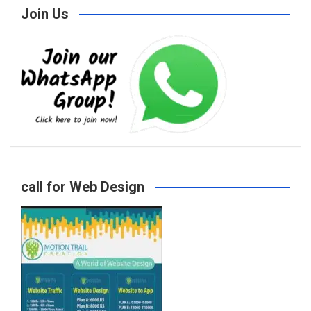
Join Us
c
s
i
u
e
t
t
T
b
a
t
u
o
g
e
b
call for Web Design
o
r
r
e
k
a
m