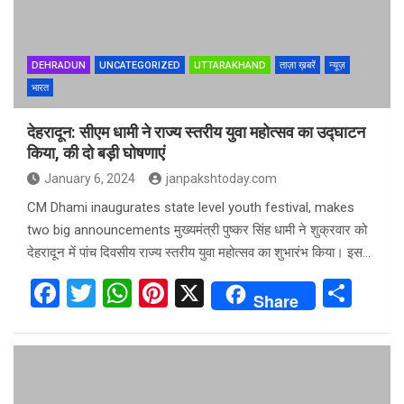
DEHRADUN
UNCATEGORIZED
UTTARAKHAND
ताज़ा ख़बरें
न्यूज़
भारत
देहरादून: सीएम धामी ने राज्य स्तरीय युवा महोत्सव का उद्घाटन
किया, की दो बड़ी घोषणाएं
January 6, 2024
janpakshtoday.com
CM Dhami inaugurates state level youth festival, makes
two big announcements मुख्यमंत्री पुष्कर सिंह धामी ने शुक्रवार को
देहरादून में पांच दिवसीय राज्य स्तरीय युवा महोत्सव का शुभारंभ किया। इस…
F
T
W
Pi
X
S
Share
a
wi
h
nt
h
ce
tt
at
er
ar
b
er
s
es
e