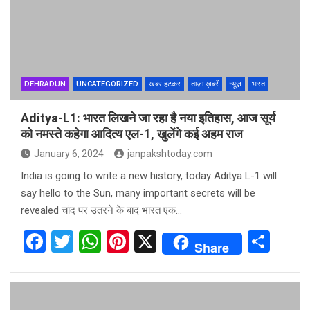
o
A
t
o
p
k
p
DEHRADUN
UNCATEGORIZED
खबर हटकर
ताज़ा ख़बरें
न्यूज़
भारत
Aditya-L1: भारत लिखने जा रहा है नया इतिहास, आज सूर्य
को नमस्ते कहेगा आदित्य एल-1, खुलेंगे कई अहम राज
January 6, 2024
janpakshtoday.com
India is going to write a new history, today Aditya L-1 will
say hello to the Sun, many important secrets will be
revealed चांद पर उतरने के बाद भारत एक…
F
T
W
Pi
X
S
Share
a
wi
h
nt
h
ce
tt
at
er
ar
b
er
s
es
e