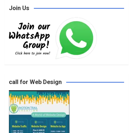
Join Us
c
s
i
u
e
t
t
T
b
a
t
u
o
g
e
b
call for Web Design
o
r
r
e
k
a