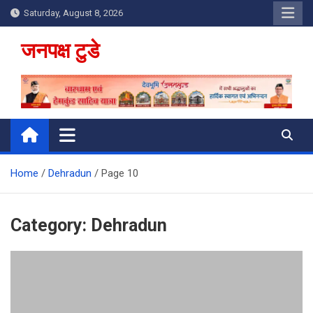
Skip
Saturday, August 8, 2026
to
content
जनपक्ष टुडे
Home
Dehradun
Page 10
Category:
Dehradun