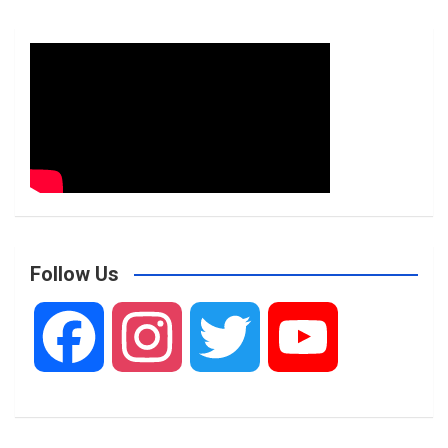
Follow Us
F
I
T
Y
a
n
w
o