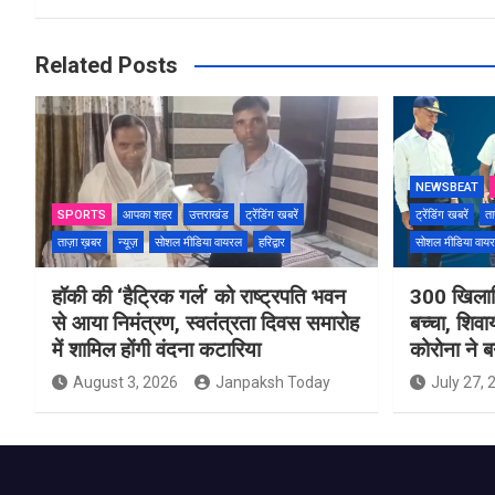
Related Posts
NEWSBEAT
SPORTS
आपका शहर
उत्तराखंड
ट्रेंडिंग खबरें
ट्रेंडिंग खबरें
ता
ताज़ा ख़बर
न्यूज़
सोशल मीडिया वायरल
हरिद्वार
सोशल मीडिया वाय
हॉकी की ‘हैट्रिक गर्ल’ को राष्ट्रपति भवन
300 खिलाड़
से आया निमंत्रण, स्वतंत्रता दिवस समारोह
बच्चा, शिवाय
में शामिल होंगी वंदना कटारिया
कोरोना ने ब
August 3, 2026
Janpaksh Today
July 27, 