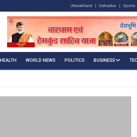
Uttarakhand
Dehradun
Sports
HEALTH
WORLD NEWS
POLITICS
BUSINESS
TE