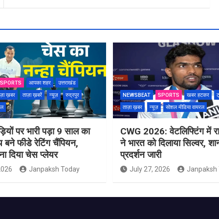
SPORTS
आपका शहर
उत्तराखंड
ज़ा ख़बर
ताज़ा ख़बरें
न्यूज़
रुद्रपुर
NEWSBEAT
SPORTS
खबर हटकर
ट
रल
ताज़ा ख़बर
न्यूज़
सोशल मीडिया वायरल
ियों पर भारी पड़ा 9 साल का
CWG 2026: वेटलिफ्टिंग में राज
 बने फीडे रेटिंग चैंपियन,
ने भारत को दिलाया सिल्वर, शा
ना दिया चेस प्लेयर
प्रदर्शन जारी
2026
Janpaksh Today
July 27, 2026
Janpaksh