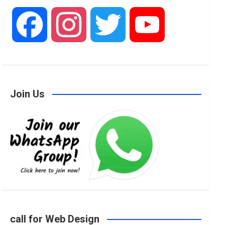
F
I
T
Y
a
n
w
o
Join Us
c
s
i
u
e
t
t
T
b
a
t
u
o
g
e
b
call for Web Design