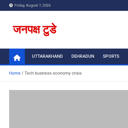
Skip
Friday, August 7, 2026
to
content
जनपक्ष टुडे
UTTARAKHAND
DEHRADUN
SPORTS
Home
Tech business economy crisis