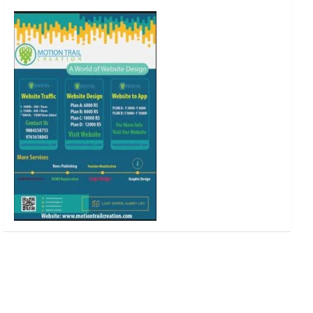
o
r
r
e
k
a
m