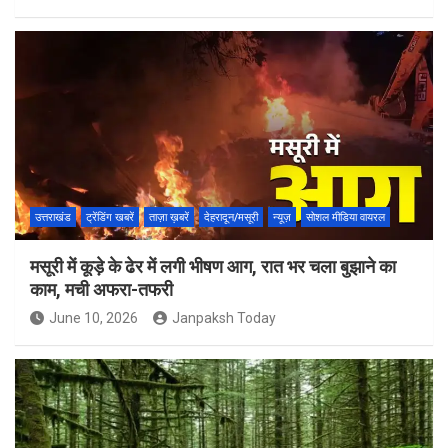
उत्तराखंड
ट्रेंडिंग खबरें
ताज़ा ख़बरें
देहरादून/मसूरी
न्यूज़
सोशल मीडिया वायरल
मसूरी में कूड़े के ढेर में लगी भीषण आग, रात भर चला बुझाने का
काम, मची अफरा-तफरी
June 10, 2026
Janpaksh Today