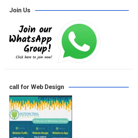
Join Us
c
s
i
u
e
t
t
T
b
a
t
u
o
g
e
b
call for Web Design
o
r
r
e
k
a