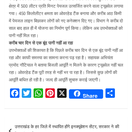
क्षेत्र में 500 लीटर प्रति मिनट पेयजल उत्सर्जित करने वाला ट्यूबवेल लगाया
गया। 450 किलोलीटर क्षमता का ओवरहेड टैंक बनाया और करीब आठ किमी
में पेयजल लाइन बिछाकर लोगों को नए कनेक्शन दिए गए। विभाग ने करीब दो
साल बाद हाल ही में योजना का निर्माण पूर्ण किया। लेकिन अब उपभोक्ताओं को
पानी नहीं मिल रहा।
करीब चार दिन से एक बूंद पानी नहीं आ रहा
उपभोक्ताओं की शिकायत है कि पिछले करीब चार दिन से एक बूंद पानी नहीं आ
रहा और काफी समस्या का सामना करना पड़ रहा है। सहायक अभियंता
प्रमोद नौटियाल ने बताया बिजली आपूर्ति न मिलने के कारण ट्यूबवेल नहीं चल
रहा। ओवरहेड टैंक पूरी तरह से नहीं भर पा रहा है। जिससे कुछ लोगों की
आपूर्ति बाधित हो रही है। जल्द ही आपूर्ति सुचारु कराई जाएगी।
F
T
W
Pi
X
S
Share
a
wi
h
nt
h
ce
tt
at
er
ar
b
er
s
es
e
Post
उत्तराखंड के हर जिले में स्थापित होंगे इनक्यूबेशन सेंटर, सरकार ने की
o
A
t
navigation