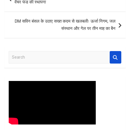
वेंचर फंड की स्थापना
o
p
k
p
DM सविन बंसल के उठाए सख्त कदम से खलबलीः ऊर्जा निगम, जल
संस्थान और गेल पर तीन माह का बैन
S
e
a
r
c
h