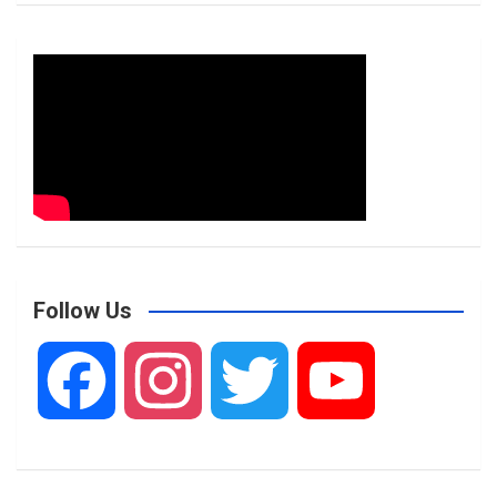
Follow Us
F
I
T
Y
a
n
w
o