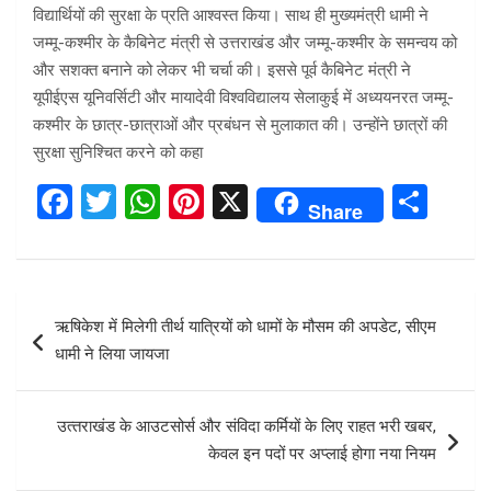
विद्यार्थियों की सुरक्षा के प्रति आश्वस्त किया। साथ ही मुख्यमंत्री धामी ने
जम्मू-कश्मीर के कैबिनेट मंत्री से उत्तराखंड और जम्मू-कश्मीर के समन्वय को
और सशक्त बनाने को लेकर भी चर्चा की। इससे पूर्व कैबिनेट मंत्री ने
यूपीईएस यूनिवर्सिटी और मायादेवी विश्वविद्यालय सेलाकुई में अध्ययनरत जम्मू-
कश्मीर के छात्र-छात्राओं और प्रबंधन से मुलाकात की। उन्होंने छात्रों की
सुरक्षा सुनिश्चित करने को कहा
F
T
W
Pi
X
S
Share
a
wi
h
nt
h
ce
tt
at
er
ar
b
er
s
es
e
Post
ऋषिकेश में मिलेगी तीर्थ यात्रियों को धामों के मौसम की अपडेट, सीएम
o
A
t
navigation
धामी ने लिया जायजा
o
p
k
p
उत्‍तराखंड के आउटसोर्स और संविदा कर्मियों के लिए राहत भरी खबर,
केवल इन पदों पर अप्‍लाई होगा नया नियम