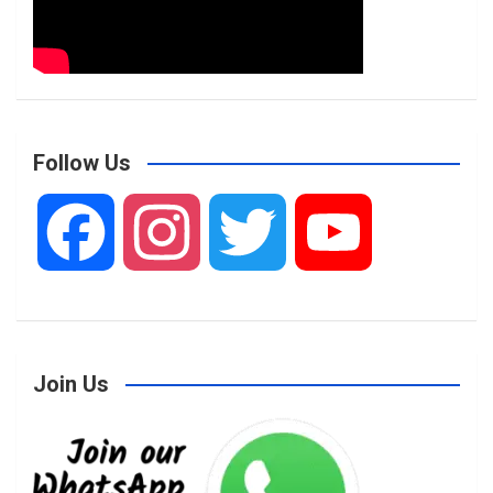
Follow Us
F
I
T
Y
a
n
w
o
Join Us
c
s
i
u
e
t
t
T