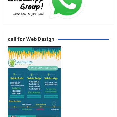
b
a
t
u
o
g
e
b
call for Web Design
o
r
r
e
k
a
m