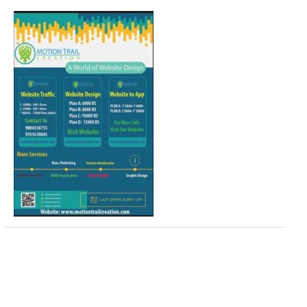
o
r
r
e
k
a
m