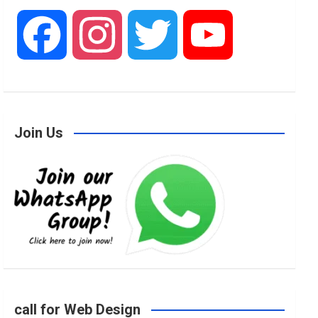
F
I
T
Y
a
n
w
o
Join Us
c
s
i
u
e
t
t
T
b
a
t
u
o
g
e
b
call for Web Design