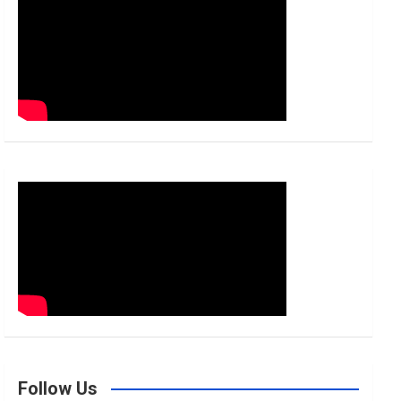
h
Follow Us