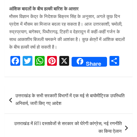
आंशिक बादलों के बीच हल्की बारिश के आसार
मौसम विज्ञान केंद्र के निदेशक बिक्रम सिंह के अनुसार, अगले कुछ दिन
प्रदेश में मौसम का मिजाज बदला रह सकता है। आज उत्तरकाशी, चमोली,
रुद्रप्रयाग, बागेश्वर, पिथौरागढ़, टिहरी व देहरादून में कहीं-कहीं गर्जन के
साथ आकाशीय बिजली चमकने की आशंका है। कुछ क्षेत्रों में आंशिक बादलों
के बीच हल्की वर्षा हो सकती है।
F
T
W
Pi
X
S
Share
a
wi
h
nt
h
ce
tt
at
er
ar
b
er
s
es
e
Post
उत्तराखंड के सभी सरकारी विभागों में एक मई से बायोमीट्रिक उपस्थिति
o
A
t
navigation
अनिवार्य, जारी किए गए आदेश
o
p
k
p
उत्तराखंड में RTI दस्तावेजों से सरकार को घेरेगी कांग्रेस, नई रणनीति
का किया ऐलान