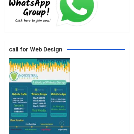
b
a
t
u
o
g
e
b
call for Web Design
o
r
r
e
k
a
m