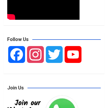
Follow Us
F
I
T
Y
a
n
w
o
Join Us
c
s
i
u
e
t
t
T