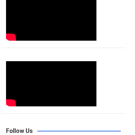
h
Follow Us