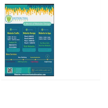
o
r
r
e
k
a
m