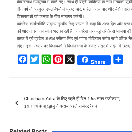
केदारनाथ उपचुनाव में काटे गए। साथ ही बाहरी व्यक्तियों के नाम मतदाता सूच
तीन वर्ष की प्रमुख उपलब्धियों में भ्रष्टाचार, महिला अत्याचार और बेरोजग
विफलताओं को जनता के बीच उजागर करेगी।
कांग्रेस कार्यसमिति सदस्य गुरदीप सिंह सप्पल ने कहा कि आज देश और प्रदेश मे
की ओर जनता का ध्यान भटका रही है। कांग्रेस चरणबद्ध तरीके से भाजपा की जन
बैठक में पूर्व प्रदेश अध्यक्ष प्रीतम सिंह एवं गणेश गोदियाल समेत सभी वरिष्ठ
दिए। इस अवसर पर विधायकों ने विधानसभा के बजट सत्र में सदन में उठाए 
F
T
W
Pi
X
S
Share
a
wi
h
nt
h
ce
tt
at
er
ar
b
er
s
es
e
Post
o
A
t
Chardham Yatra के लिए पहले ही दिन 1.65 लाख पंजीकरण,
navigation
o
p
इस राज्य के श्रद्धालु ने कराया पहले रजिस्ट्रेशन
k
p
Related Posts