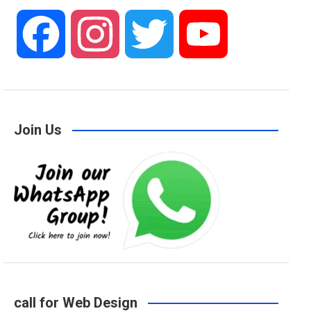
F
I
T
Y
a
n
w
o
Join Us
c
s
i
u
e
t
t
T
b
a
t
u
o
g
e
b
call for Web Design