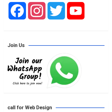
F
I
T
Y
a
n
w
o
Join Us
c
s
i
u
e
t
t
T
b
a
t
u
o
g
e
b
call for Web Design