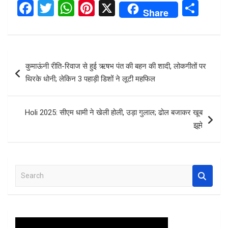
F
T
W
Pi
X
S
Share
a
wi
h
nt
h
ce
tt
at
er
ar
b
er
s
es
e
Post
कुमाऊंनी रीति-रिवाज से हुई ऋषभ पंत की बहन की शादी, लोकगीतों पर
o
A
t
navigation
थिरके धोनी; लेकिन 3 पहाड़ी डिशों ने लूटी महफ‍िल
o
p
k
p
Holi 2025: सीएम धामी ने खेली होली, उड़ा गुलाल; ढोल बजाकर खूब
झूमे
S
e
a
r
c