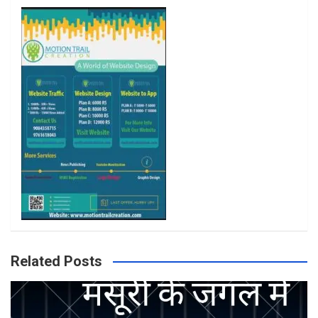
o
r
r
e
k
a
m
Related Posts