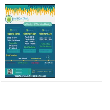
o
r
r
e
k
a
m