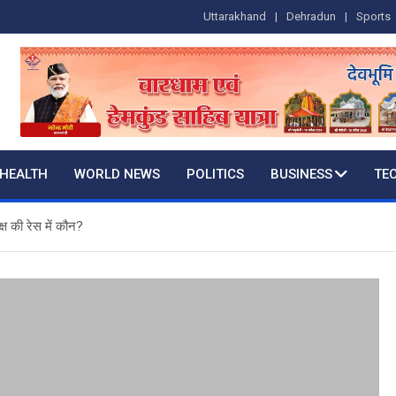
Uttarakhand
Dehradun
Sports
HEALTH
WORLD NEWS
POLITICS
BUSINESS
TE
क्ष की रेस में कौन?