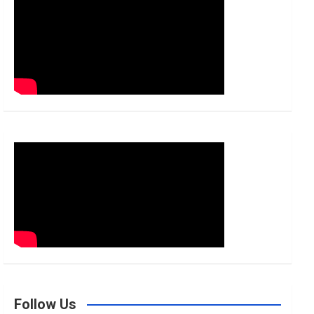
h
Follow Us