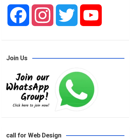
F
I
T
Y
a
n
w
o
Join Us
c
s
i
u
e
t
t
T
b
a
t
u
o
g
e
b
call for Web Design