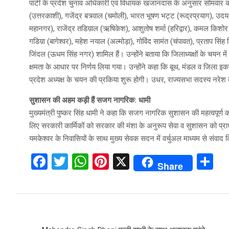
पार्टी के प्रदेश चुनाव अधिकारी एवं विधायक खजानदास के अनुसार सोमवार को ज
(उत्तरकाशी), गजेंद्र बत्र्वाल (चमोली), भारत भूषण भट्ट (रूद्रप्रयाग), उदय स
महानगर), राजेंद्र तडिय़ाल (ऋषिकेश), आशुतोष शर्मा (हरिद्वार), कमल किशोर र
गडिय़ा (बागेश्वर), महेश नयाल (अल्मोड़ा), गोविंद सामंत (चंपावत), प्रताप सिं
जिंदल (ऊधम सिंह नगर) शामिल हैं। उन्होंने बताया कि जिलाध्यक्षों के चयन में स
क्षमता के आधार पर निर्णय लिया गया। उन्होंने कहा कि बूथ, मंडल व जिला इका
प्रदेश अध्यक्ष के चयन की प्रकिया शुरू होगी। उधर, राज्यसभा सदस्य नरेश बं
सुशासन की अहम कड़ी हैं सजग नागरिक: धामी
मुख्यमंत्री पुष्कर सिंह धामी ने कहा कि सजग नागरिक सुशासन की महत्वपू
लिए सरकारी कार्मिकों को सरकार की मंशा के अनुरूप सेवा व सुशासन को प्राथ
यमकेश्वर के निवासियों के साथ मुख्य सेवक सदन में वर्चुअल माध्यम से संवाद
F
T
W
Pi
X
S
Share
a
wi
h
nt
h
ce
tt
at
er
ar
b
er
s
es
e
Post
o
A
t