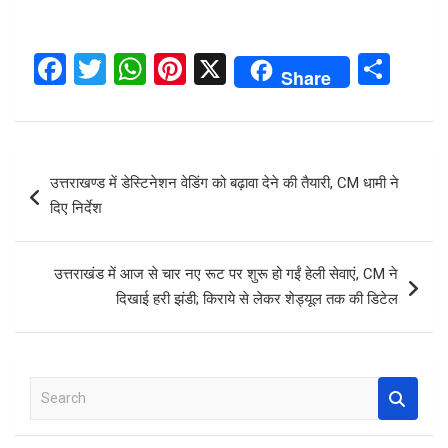
F
T
W
Pi
X
S
Share
a
wi
h
nt
h
ce
tt
at
er
ar
b
er
s
es
e
Post
उत्तराखण्ड में डेस्टिनेशन वेडिंग को बढ़ावा देने की तैयारी, CM धामी ने
o
A
t
navigation
दिए निर्देश
o
p
k
p
उत्तराखंड में आज से चार नए रूट पर शुरू हो गईं हेली सेवाएं, CM ने
दिखाई हरी झंडी; किराये से लेकर शेड्यूल तक की डिटेल
S
e
a