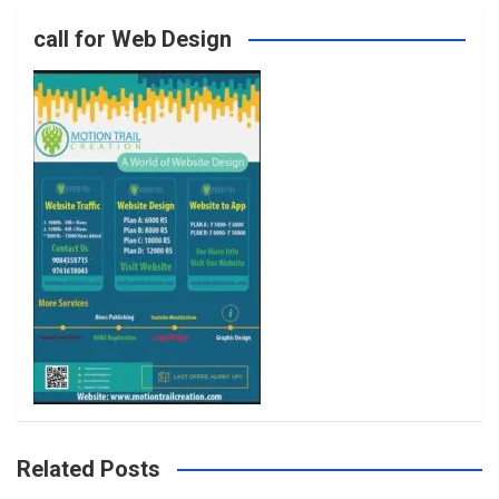
call for Web Design
o
r
r
e
k
a
m
Related Posts