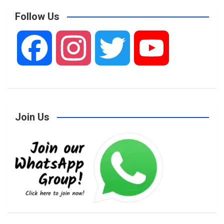
Follow Us
F
I
T
Y
a
n
w
o
Join Us
c
s
i
u
e
t
t
T
b
a
t
u
o
g
e
b