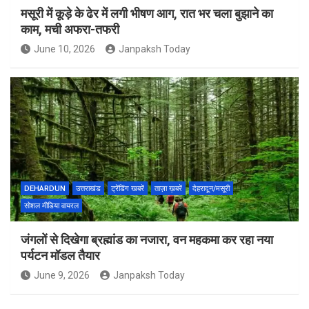
मसूरी में कूड़े के ढेर में लगी भीषण आग, रात भर चला बुझाने का
काम, मची अफरा-तफरी
June 10, 2026
Janpaksh Today
DEHARDUN
उत्तराखंड
ट्रेंडिंग खबरें
ताज़ा ख़बरें
देहरादून/मसूरी
सोशल मीडिया वायरल
जंगलों से दिखेगा ब्रह्मांड का नजारा, वन महकमा कर रहा नया
पर्यटन मॉडल तैयार
June 9, 2026
Janpaksh Today