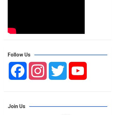
Follow Us
F
I
T
Y
a
n
w
o
Join Us
c
s
i
u