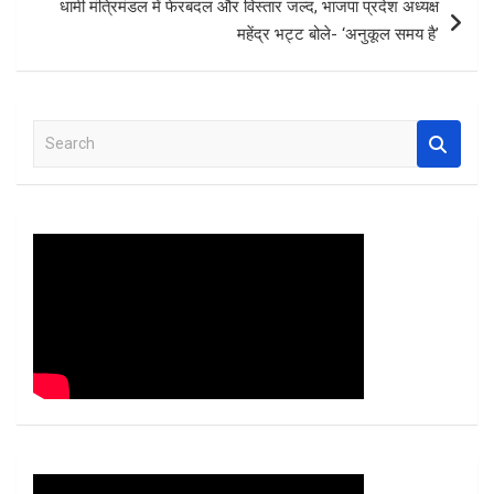
धामी मंत्रिमंडल में फेरबदल और विस्तार जल्द, भाजपा प्रदेश अध्यक्ष
महेंद्र भट्ट बोले- ‘अनुकूल समय है’
S
e
a
r
c
h