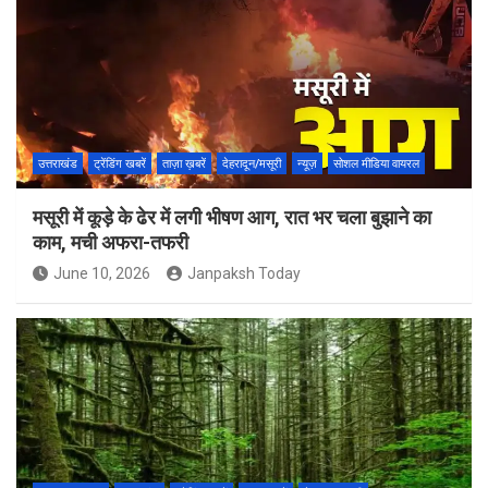
उत्तराखंड
ट्रेंडिंग खबरें
ताज़ा ख़बरें
देहरादून/मसूरी
न्यूज़
सोशल मीडिया वायरल
मसूरी में कूड़े के ढेर में लगी भीषण आग, रात भर चला बुझाने का
काम, मची अफरा-तफरी
June 10, 2026
Janpaksh Today