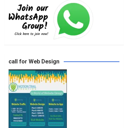
e
t
t
T
b
a
t
u
o
g
e
b
call for Web Design
o
r
r
e
k
a
m