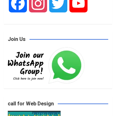
F
I
T
Y
a
n
w
o
Join Us
c
s
i
u
e
t
t
T
b
a
t
u
o
g
e
b
call for Web Design
o
r
r
e