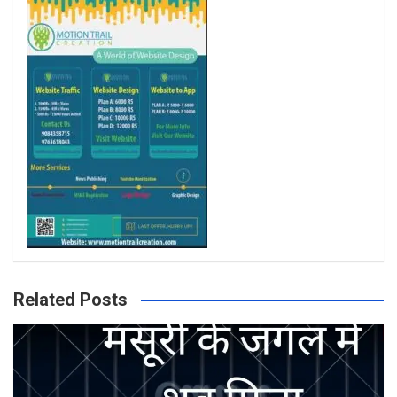
k
a
m
Related Posts