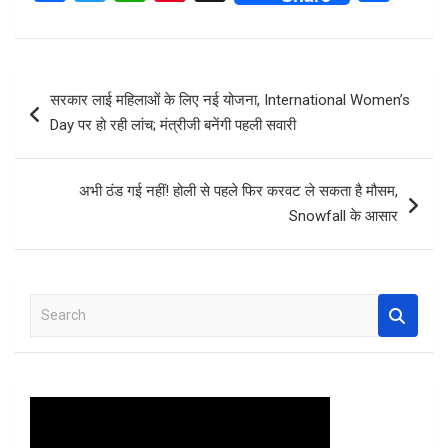
a
wi
h
nt
h
ce
tt
at
er
ar
b
er
s
es
e
Post
सरकार लाई महिलाओं के लिए नई योजना, International Women’s
o
A
t
navigation
Day पर हो रही लांच; मंत्रीजी बनेंगी पहली सवारी
o
p
k
p
अभी ठंड गई नहीं! होली से पहले फिर करवट ले सकता है मौसम,
Snowfall के आसार
S
e
a
r
c
h