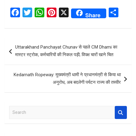
F
T
W
Pi
X
S
Share
a
wi
h
nt
h
ce
tt
at
er
ar
b
er
s
es
e
Post
Uttarakhand Panchayat Chunav से पहले CM Dhami का
o
A
t
navigation
मास्‍टर स्‍ट्रोक, कर्मचारियों की निकल पड़ी; विपक्ष चारों खाने चित
o
p
k
p
Kedarnath Ropeway: मुख्यमंत्री धामी ने प्रधानमंत्री से किया था
अनुरोध, अब बदलेगी पर्यटन राज्‍य की तस्‍वीर
S
e
a
r