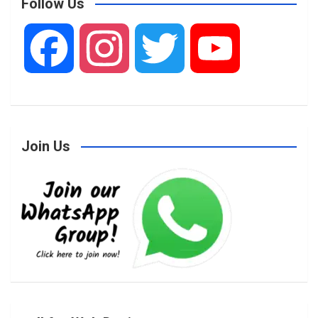
Follow Us
F
I
T
Y
a
n
w
o
Join Us
c
s
i
u
e
t
t
T
b
a
t
u
o
g
e
b