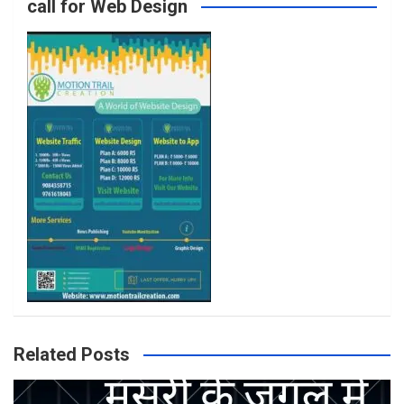
call for Web Design
o
r
r
e
k
a
m
Related Posts