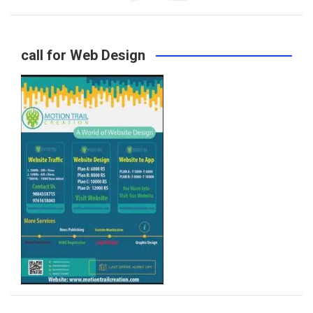
o
g
e
b
call for Web Design
o
r
r
e
k
a
m