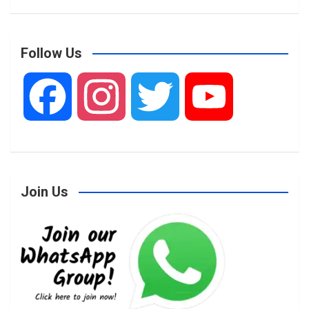
Follow Us
F
I
T
Y
a
n
w
o
Join Us
c
s
i
u
e
t
t
T
b
a
t
u