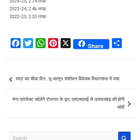
2024-25, 2.74 लाख
2023-24, 2.46 लाख
2022-23, 2.20 लाख
F
T
W
Pi
X
S
Share
a
wi
h
nt
h
ce
tt
at
er
ar
b
er
s
es
e
Post
सत्र का चौथा दिन…भू-कानून संशोधन विधेयक विधानसभा में पास
o
A
t
navigation
o
p
मेगा प्रोजेक्ट खोलेंगे रोजगार के द्वार, एमएसएमई से उत्‍तराखंड की होगी
k
p
चांदी
S