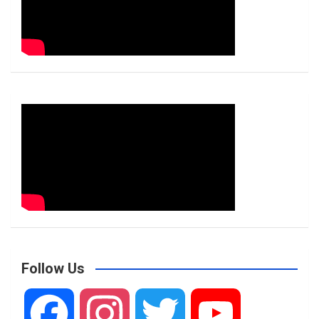
Follow Us
F
I
T
Y