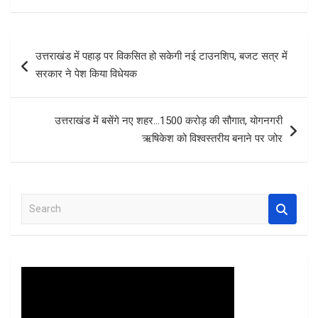
ce
tt
at
er
ar
b
er
s
es
e
Post
उत्तराखंड में पहाड़ पर विकसित हो सकेगी नई टाउनशिप, बजट सत्र में
o
A
t
navigation
सरकार ने पेश किया विधेयक
o
p
k
p
उत्तराखंड में बसेंगे नए शहर…1500 करोड़ की सौगात, योगनगरी
ऋषिकेश को विश्वस्तरीय बनाने पर जोर
S
e
a
r
c
h