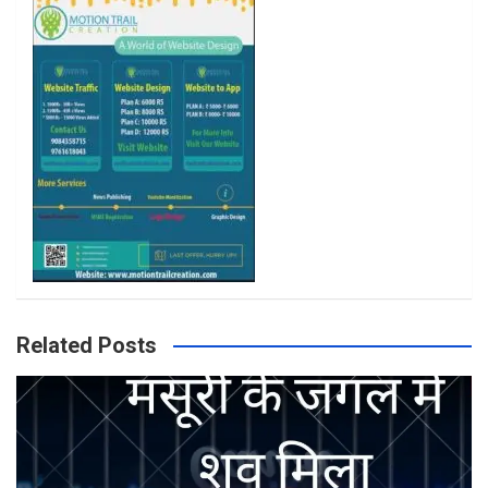
k
a
m
Related Posts