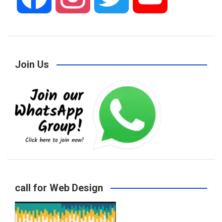
a
n
w
o
Join Us
c
s
i
u
e
t
t
T
b
a
t
u
o
g
e
b
call for Web Design
o
r
r
e