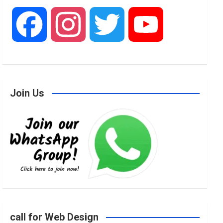
F
I
T
Y
a
n
w
o
Join Us
c
s
i
u
e
t
t
T
b
a
t
u
o
g
e
b
call for Web Design