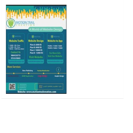
o
r
r
e
k
a
m