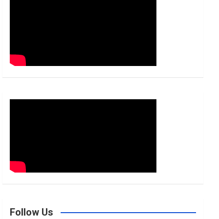
h
Follow Us