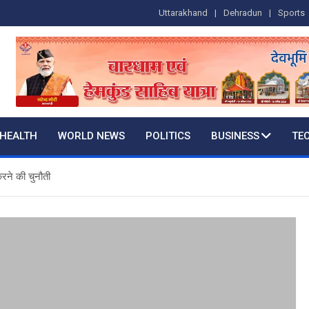
Uttarakhand
Dehradun
Sports
HEALTH
WORLD NEWS
POLITICS
BUSINESS
TE
 करने की चुनौती