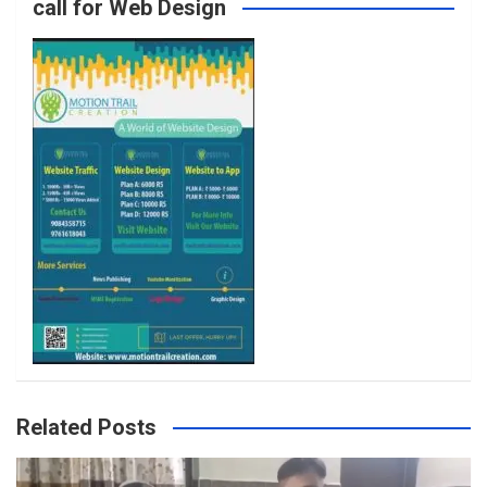
call for Web Design
o
r
r
e
k
a
m
Related Posts