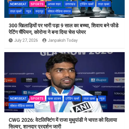
NEWSBEAT
SPORTS
आपका शहर
उत्तराखंड
ट्रेंडिंग खबरें
ताज़ा ख़बर
ताज़ा ख़बरें
न्यूज़
रुद्रपुर
सोशल मीडिया वायरल
300 खिलाड़ियों पर भारी पड़ा 9 साल का बच्चा, शिवाय बने फीडे
रेटिंग चैंपियन, कोरोना ने बना दिया चेस प्लेयर
July 27, 2026
Janpaksh Today
NEWSBEAT
SPORTS
खबर हटकर
ट्रेंडिंग खबरें
ताज़ा ख़बर
न्यूज़
सोशल मीडिया वायरल
CWG 2026: वेटलिफ्टिंग में राजा मुथुपांडी ने भारत को दिलाया
सिल्वर, शानदार प्रदर्शन जारी