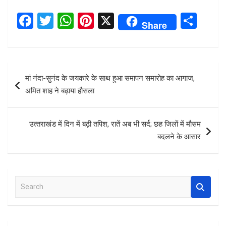
F
T
W
Pi
X
S
Share
a
wi
h
nt
h
ce
tt
at
er
ar
b
er
s
es
e
Post
मां नंदा-सुनंद के जयकारे के साथ हुआ समापन समारोह का आगाज,
o
A
t
navigation
अमित शाह ने बढ़ाया हौसला
o
p
k
p
उत्‍तराखंड में दिन में बढ़ी तपिश, रातें अब भी सर्द; छह जिलों में मौसम
बदलने के आसार
S
e
a
r