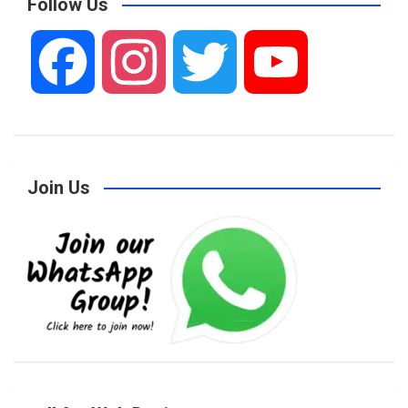
Follow Us
F
I
T
Y
a
n
w
o
Join Us
c
s
i
u
e
t
t
T
b
a
t
u
o
g
e
b