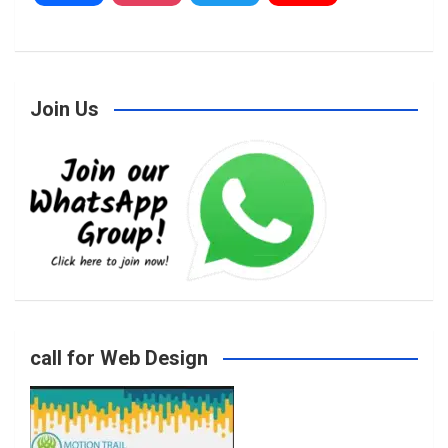
a
n
w
o
Join Us
c
s
i
u
e
t
t
T
b
a
t
u
o
g
e
b
call for Web Design
o
r
r
e