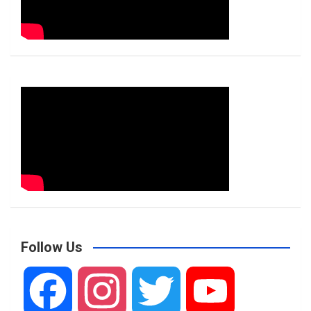
Follow Us
F
I
T
Y