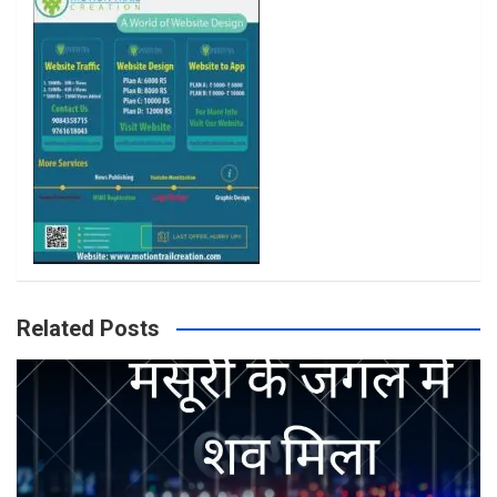
k
a
m
Related Posts