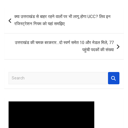
ce
tt
at
er
ar
b
er
s
es
e
Post
क्या उत्तराखंड से बाहर रहने वालों पर भी लागू होगा UCC? लिव इन
o
A
t
navigation
रजिस्ट्रेशन नियम को यहां समझिए
o
p
k
p
उत्तराखंड की चमक बरकरार…दो स्वर्ण समेत 10 और मेडल मिले, 77
पहुंची पदकों की संख्या
S
e
a
r
c
h