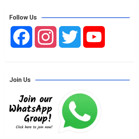
Follow Us
F
I
T
Y
a
n
w
o
Join Us
c
s
i
u
e
t
t
T
b
a
t
u