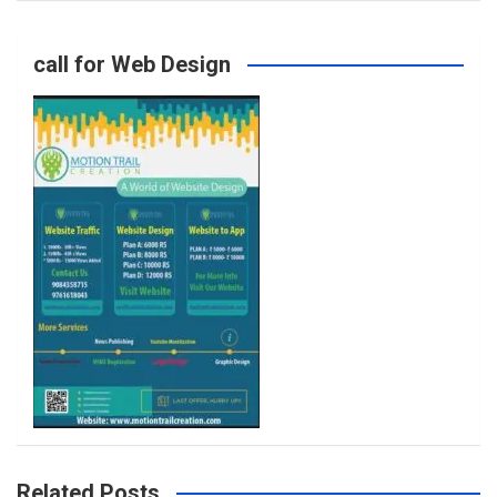
o
g
e
b
call for Web Design
o
r
r
e
k
a
m
Related Posts