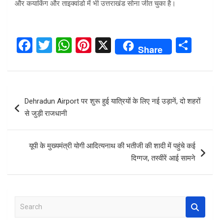
और कयाकिंग और ताइक्वांडो में भी उत्तराखंड सोना जीत चुका है।
F
T
W
Pi
X
S
Share
a
wi
h
nt
h
ce
tt
at
er
ar
b
er
s
es
e
Post
Dehradun Airport पर शुरू हुई यात्रियों के लिए नई उड़ानें, दो शहरों
o
A
t
navigation
से जुड़ी राजधानी
o
p
k
p
यूपी के मुख्यमंत्री योगी आदित्यनाथ की भतीजी की शादी में पहुंचे कई
दिग्‍गज, तस्‍वीरें आई सामने
S
e