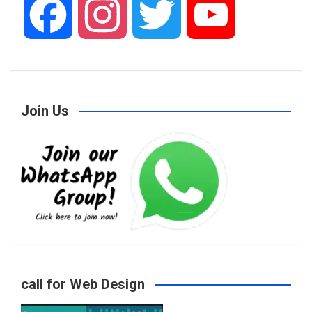
F
I
T
Y
a
n
w
o
Join Us
c
s
i
u
e
t
t
T
b
a
t
u
o
g
e
b
call for Web Design
o
r
r
e