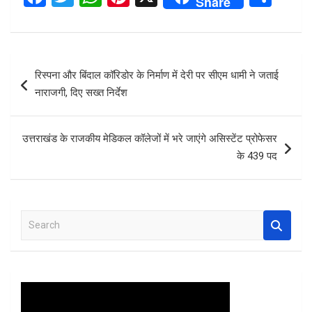
Share
a
wi
h
nt
h
ce
tt
at
er
ar
b
er
s
es
e
Post
रिस्पना और बिंदाल कॉरिडोर के निर्माण में देरी पर सीएम धामी ने जताई
o
A
t
navigation
नाराजगी, दिए सख्त निर्देश
o
p
k
p
उत्तराखंड के राजकीय मेडिकल कॉलेजों में भरे जाएंगे असिस्टेंट प्रोफेसर
के 439 पद
S
e
a
r
c
h