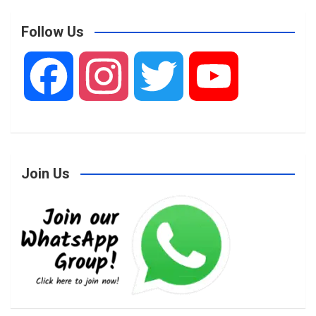
Follow Us
F
I
T
Y
a
n
w
o
Join Us
c
s
i
u
e
t
t
T
b
a
t
u