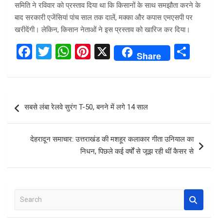
समिति ने रविवार को प्रस्ताव दिया था कि किसानों के साथ समझौता करने के
बाद सरकारी एजेंसियां पांच साल तक दालें, मक्का और कपास एमएसपी पर
खरीदेंगी। लेकिन, किसान नेताओं ने इस प्रस्ताव को खारिज कर दिया।
F
T
W
Pi
X
S
Share
a
wi
h
nt
h
ce
tt
at
er
ar
b
er
s
es
e
Post
सबसे लंबा रेलवे सुरंग T-50, बनने में लगे 14 साल
o
A
t
navigation
o
p
देहरादून समाचार: उत्तराखंड की मशहूर कलाकार गीता उनियाल का
k
p
निधन, पिछले कई वर्षों से जूझ रही थीं कैसर से
S
e