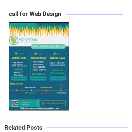
o
g
e
b
call for Web Design
o
r
r
e
k
a
m
Related Posts