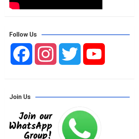
Follow Us
F
I
T
Y
a
n
w
o
Join Us
c
s
i
u
e
t
t
T