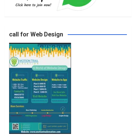
b
a
t
u
o
g
e
b
call for Web Design
o
r
r
e
k
a
m