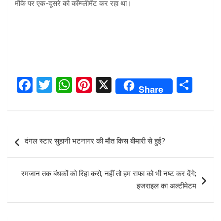
मौके पर एक-दूसरे को कॉम्प्लीमेंट कर रहा था।
F
T
W
Pi
X
S
Share
a
wi
h
nt
h
ce
tt
at
er
ar
b
er
s
es
e
Post
दंगल स्टार सुहानी भटनागर की मौत किस बीमारी से हुई?
o
A
t
navigation
o
p
रमजान तक बंधकों को रिहा करो, नहीं तो हम राफा को भी नष्ट कर देंगे;
k
p
इजराइल का अल्टीमेटम