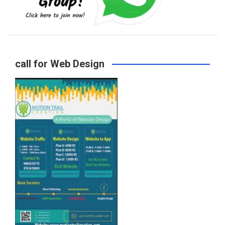
b
a
t
u
o
g
e
b
call for Web Design
o
r
r
e
k
a
m