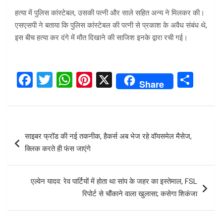
हत्या में पुलिस कांस्टेबल, उसकी पत्नी और साले सहित अन्य ने मिलकर की।
एसएसपी ने बताया कि पुलिस कांस्टेबल की पत्नी से प्रकाश के अवैध संबंध थे,
इस बीच हत्या कर दंगे में मौत दिखाने की साजिश इनके द्वारा रची गई।
F
T
W
Pi
X
S
Share
a
wi
h
nt
h
ce
tt
at
er
ar
b
er
s
es
e
Post
साइबर फ्रॉड की नई तकनीक, हैकर्स अब भेज रहे वॉयसमेल मैसेज,
o
A
t
navigation
क्लिक करते ही फंस जाएंगे
o
p
k
p
एल्वेन यादव: रेव पार्टियों में होता था सांप के जहर का इस्तेमाल, FSL
रिपोर्ट से चौंकाने वाला खुलासा; कसेगा शिकंजा