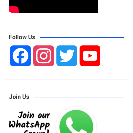
Follow Us
F
I
T
Y
a
n
w
o
Join Us
c
s
i
u
e
t
t
T